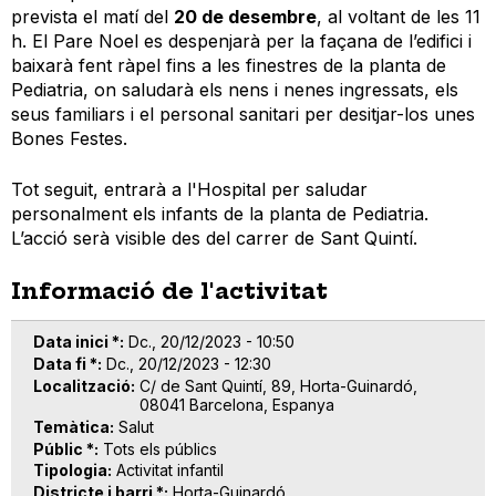
prevista el matí del
20 de desembre
, al voltant de les 11
h. El Pare Noel es despenjarà per la façana de l’edifici i
baixarà fent ràpel fins a les finestres de la planta de
Pediatria, on saludarà els nens i nenes ingressats, els
seus familiars i el personal sanitari per desitjar-los unes
Bones Festes.
Tot seguit, entrarà a l'Hospital per saludar
personalment els infants de la planta de Pediatria.
L’acció serà visible des del carrer de Sant Quintí.
Informació de l'activitat
Data inici *
Dc., 20/12/2023 - 10:50
Data fi *
Dc., 20/12/2023 - 12:30
Localització
C/ de Sant Quintí, 89, Horta-Guinardó,
08041 Barcelona, Espanya
Temàtica
Salut
Públic *
Tots els públics
Tipologia
Activitat infantil
Districte i barri *
Horta-Guinardó