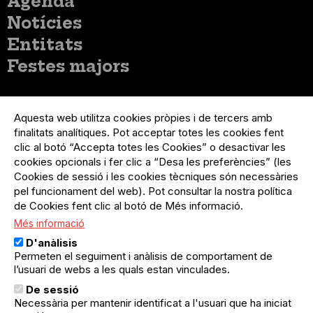
Agenda
principal
Notícies
Entitats
Festes majors
Menú
Inicia sessió
del
Aquesta web utilitza cookies pròpies i de tercers amb
Menú
Registre organització
compte
finalitats analítiques. Pot acceptar totes les cookies fent
usuari
d'usuari
Menú
Sobre el projecte
clic al botó “Accepta totes les Cookies” o desactivar les
no
Peu
cookies opcionals i fer clic a “Desa les preferències” (les
loggat
Preguntes freqüents
Cookies de sessió i les cookies tècniques són necessàries
Contacte
pel funcionament del web). Pot consultar la nostra política
de Cookies fent clic al botó de Més informació.
Més informació
Menú
Política de privacitat
D'anàlisis
Legal
Avís legal
Permeten el seguiment i anàlisis de comportament de
Política de cookies
l’usuari de webs a les quals estan vinculades.
De sessió
El Quèdequè no es fa responsable de les activitats
Necessària per mantenir identificat a l'usuari que ha iniciat
programades; en són responsables els col·lectius