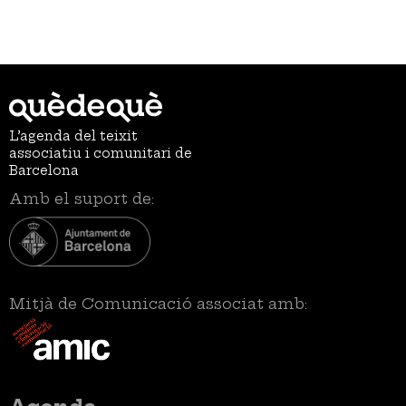
L’agenda del teixit
associatiu i comunitari de
Barcelona
Amb el suport de:
Mitjà de Comunicació associat amb:
Menú