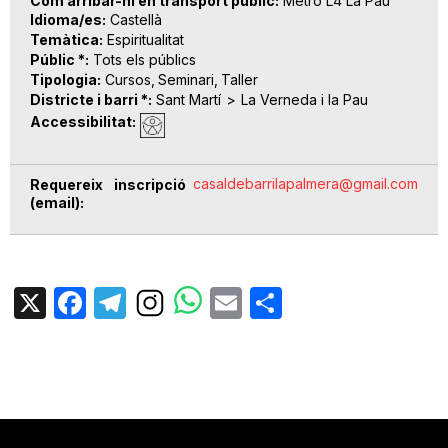
Com arribar-hi en transport públic
Metro L4 La Pau
Idioma/es
Castellà
Temàtica
Espiritualitat
Públic *
Tots els públics
Tipologia
Cursos
Seminari
Taller
Districte i barri *
Sant Martí
La Verneda i la Pau
Accessibilitat
casaldebarrilapalmera@gmail.com
Requereix inscripció
(email)
X
Facebook
Telegram
Email
Share