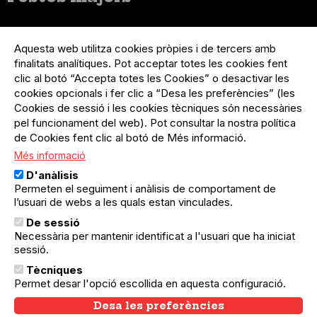
Menú
Inicia sessió
del
Aquesta web utilitza cookies pròpies i de tercers amb
Menú
Registre organització
compte
finalitats analítiques. Pot acceptar totes les cookies fent
usuari
d'usuari
clic al botó “Accepta totes les Cookies” o desactivar les
Menú
Sobre el projecte
no
Peu
cookies opcionals i fer clic a “Desa les preferències” (les
loggat
Preguntes freqüents
Cookies de sessió i les cookies tècniques són necessàries
Contacte
pel funcionament del web). Pot consultar la nostra política
de Cookies fent clic al botó de Més informació.
Més informació
Menú
Política de privacitat
D'anàlisis
Legal
Avís legal
Permeten el seguiment i anàlisis de comportament de
Política de cookies
l’usuari de webs a les quals estan vinculades.
De sessió
El Quèdequè no es fa responsable de les activitats
Necessària per mantenir identificat a l'usuari que ha iniciat
programades; en són responsables els col·lectius
sessió.
organitzadors.
Tècniques
© Quedequè, 2025
Permet desar l'opció escollida en aquesta configuració.
Desa les preferències