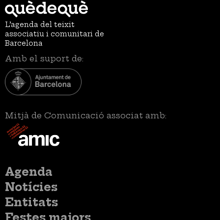
L’agenda del teixit
associatiu i comunitari de
Barcelona
Amb el suport de:
Mitjà de Comunicació associat amb:
Menú
Agenda
principal
Notícies
Entitats
Festes majors