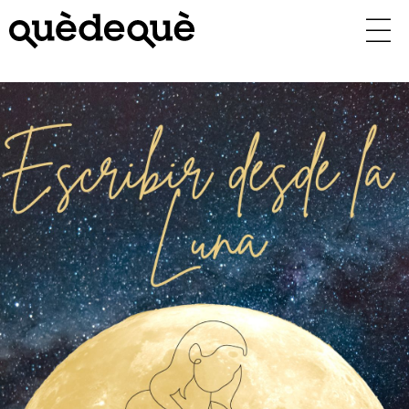
Vés
al
contingut