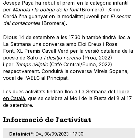
Josepa Payà ha rebut el premi en la categoria infantil
per
Mariola i la botiga de la font
(Bromera) i Ximo
Cerdà l'ha guanyat en la modalitat juvenil per
El secret
del contacontes
(Bromera).
Dijous 14 de setembre a les 17.30 h també tindrà lloc a
La Setmana una conversa amb Eloi Creus i Rosa
Font,
XL Premis Cavall Verd
per la versió catalana de la
poesia de Safo a
I desitjo i cremo
(Proa, 2022)
i per
Temps el·líptic
(Cafè Central/Eumo, 2022)
respectivament. Conduirà la conversa Mireia Sopena,
vocal de l'AELC al Principat.
Les dues activitats tindran lloc a
La Setmana del Llibre
en Català
, que se celebra al Moll de la Fusta del 8 al 17
de setembre.
Informació de l'activitat
Data inici *
Dv., 08/09/2023 - 17:30