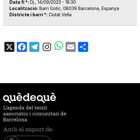
Data fi *
Dj., 14/09/2023 - 18:30
Localització
Barri Gotic, 08039 Barcelona, Espanya
Districte i barri *
Ciutat Vella
X
Facebook
Telegram
Email
Share
L’agenda del teixit
associatiu i comunitari de
Barcelona
Amb el suport de: