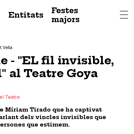
Festes
s
Entitats
majors
t Vella
 - "EL fil invisible,
l" al Teatre Goya
el Teatre
de Míriam Tirado que ha captivat
arlant dels vincles invisibles que
persones que estimem.