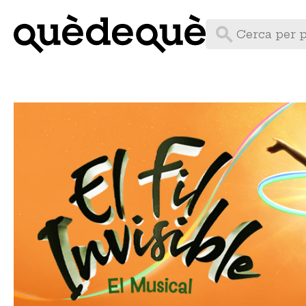
Vés
al
contingut