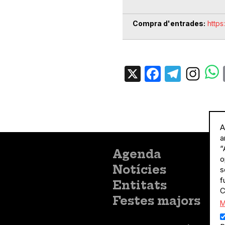
Compra d'entrades
https
X
Facebo
Tele
A
a
“
Menú
Agenda
o
principal
Notícies
s
f
Entitats
C
Festes majors
M