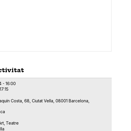
ctivitat
4 - 16:00
17:15
quín Costa, 68, Ciutat Vella, 08001 Barcelona,
ica
Art
Teatre
lla