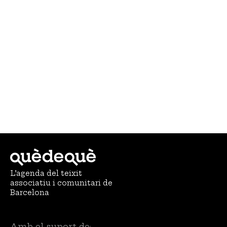
L’agenda del teixit
associatiu i comunitari de
Barcelona
Amb el suport de: