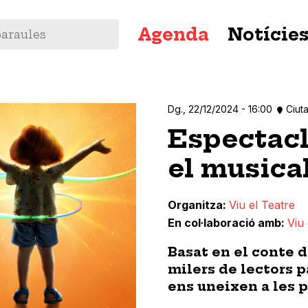
Navegació
Agenda
Notície
principal
Dg., 22/12/2024 - 16:00
Ciuta
Espectacle
el musica
Organitza
Viu el Teatre
En col·laboració amb
Viu 
Basat en el conte 
milers de lectors p
ens uneixen a les 