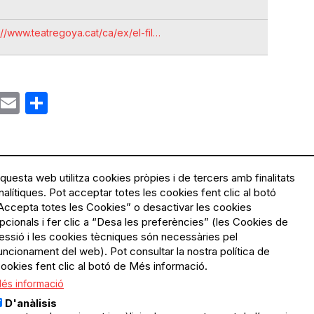
://www.teatregoya.cat/ca/ex/el-fil…
ok
gram
Email
Share
questa web utilitza cookies pròpies i de tercers amb finalitats
nalítiques. Pot acceptar totes les cookies fent clic al botó
Accepta totes les Cookies” o desactivar les cookies
Menú
Política de privacitat
pcionals i fer clic a “Desa les preferències” (les Cookies de
Legal
Avís legal
essió i les cookies tècniques són necessàries pel
Política de cookies
uncionament del web). Pot consultar la nostra política de
ookies fent clic al botó de Més informació.
El Quèdequè no es fa
és informació
responsable de les activitats
programades; en són
D'anàlisis
responsables els col·lectius