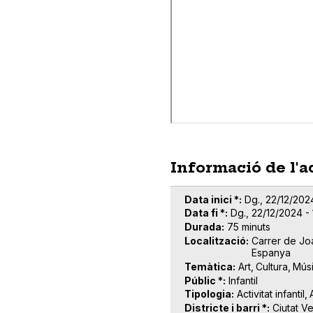
Informació de l'a
Data inici *
Dg., 22/12/202
Data fi *
Dg., 22/12/2024 - 
Durada
75 minuts
Localització
Carrer de Joa
Espanya
Temàtica
Art
Cultura
Mús
Públic *
Infantil
Tipologia
Activitat infantil
Districte i barri *
Ciutat Ve