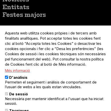
Entitats
Festes majors
Menú
Inicia sessió
del
Aquesta web utilitza cookies pròpies i de tercers amb
Menú
Registre organització
compte
finalitats analítiques. Pot acceptar totes les cookies fent
usuari
d'usuari
Menú
Sobre el projecte
clic al botó “Accepta totes les Cookies” o desactivar les
no
Peu
cookies opcionals i fer clic a “Desa les preferències” (les
loggat
Preguntes freqüents
Cookies de sessió i les cookies tècniques són necessàries
Contacte
pel funcionament del web). Pot consultar la nostra política
de Cookies fent clic al botó de Més informació.
Més informació
Menú
Política de privacitat
D'anàlisis
Legal
Avís legal
Permeten el seguiment i anàlisis de comportament de
Política de cookies
l’usuari de webs a les quals estan vinculades.
De sessió
El Quèdequè no es fa responsable de les activitats
Necessària per mantenir identificat a l'usuari que ha iniciat
programades; en són responsables els col·lectius
organitzadors.
sessió.
Tècniques