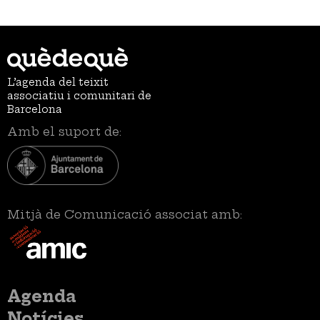
L’agenda del teixit
associatiu i comunitari de
Barcelona
Amb el suport de:
Mitjà de Comunicació associat amb:
Menú
Agenda
principal
Notícies