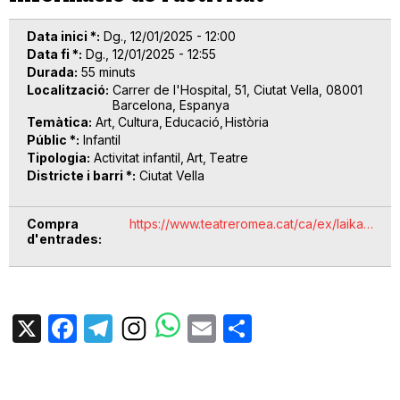
Data inici *
Dg., 12/01/2025 - 12:00
Data fi *
Dg., 12/01/2025 - 12:55
Durada
55 minuts
Localització
Carrer de l'Hospital, 51, Ciutat Vella, 08001
Barcelona, Espanya
Temàtica
Art
Cultura
Educació
Història
Públic *
Infantil
Tipologia
Activitat infantil
Art
Teatre
Districte i barri *
Ciutat Vella
Compra
https://www.teatreromea.cat/ca/ex/laika…
d'entrades
X
Facebook
Telegram
Email
Share