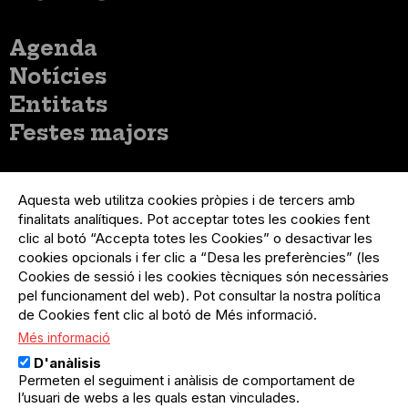
Menú
Agenda
principal
Notícies
Entitats
Festes majors
Menú
Inicia sessió
del
Aquesta web utilitza cookies pròpies i de tercers amb
Menú
Registre organització
compte
finalitats analítiques. Pot acceptar totes les cookies fent
usuari
d'usuari
Menú
Sobre el projecte
clic al botó “Accepta totes les Cookies” o desactivar les
no
Peu
cookies opcionals i fer clic a “Desa les preferències” (les
loggat
Preguntes freqüents
Cookies de sessió i les cookies tècniques són necessàries
Contacte
pel funcionament del web). Pot consultar la nostra política
de Cookies fent clic al botó de Més informació.
Més informació
Menú
Política de privacitat
D'anàlisis
Legal
Avís legal
Permeten el seguiment i anàlisis de comportament de
Política de cookies
l’usuari de webs a les quals estan vinculades.