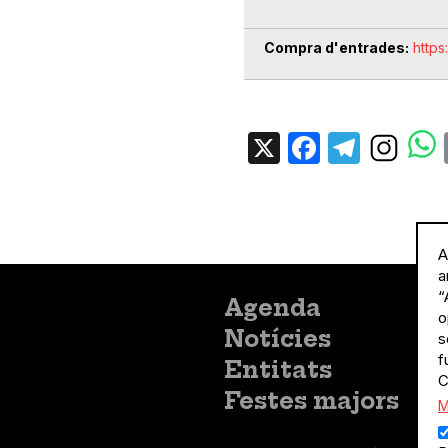
Compra d'entrades
https
X
Facebo
Tele
A
a
“
Menú
Agenda
o
principal
Notícies
s
f
Entitats
C
Festes majors
M