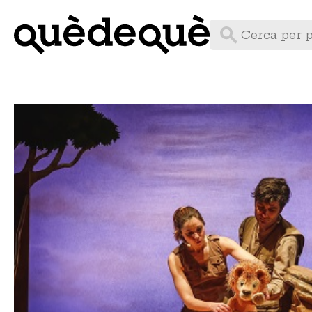
Vés
al
contingut