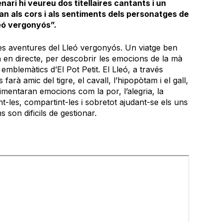
ari hi veureu dos titellaires cantants i un
an als cors i als sentiments dels personatges de
leó vergonyós”.
s aventures del Lleó vergonyós. Un viatge ben
ica en directe, per descobrir les emocions de la mà
mblemàtics d’El Pot Petit. El Lleó, a través
farà amic del tigre, el cavall, l’hipopòtam i el gall,
erimentaran emocions com la por, l’alegria, la
ant-les, compartint-les i sobretot ajudant-se els uns
 son dificils de gestionar.