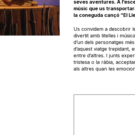
seves aventures. A l’escen
músic que us transportar
la coneguda cançó “El L
Us convidem a descobrir le
divertit amb titelles i mús
d’un dels personatges més e
d’aquest viatge trepidant, es 
entre d’altres. I junts exp
tristesa o la ràbia, accept
als altres quan les emocions