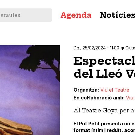
Navegació
Agenda
Notície
principal
Dg., 25/02/2024 - 11:00
Ciuta
Espectacl
del Lleó 
Organitza
Viu el Teatre
En col·laboració amb
Viu 
Al Teatre Goya per a 
El Pot Petit presenta un e
format íntim i reduït, ac