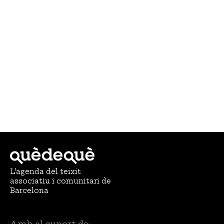
L’agenda del teixit
associatiu i comunitari de
Barcelona