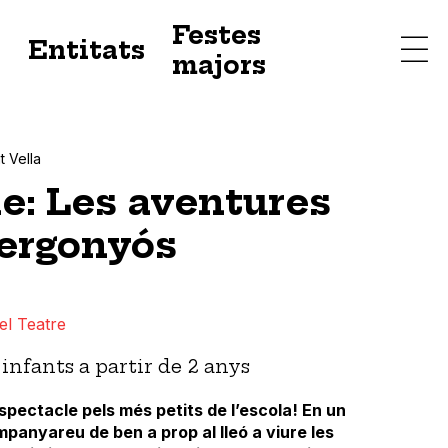
Festes
s
Entitats
majors
t Vella
e: Les aventures
Vergonyós
el Teatre
infants a partir de 2 anys
spectacle pels més petits de l’escola! En un
ompanyareu de ben a prop al lleó a viure les