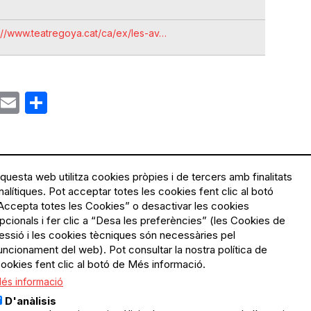
://www.teatregoya.cat/ca/ex/les-av…
ok
gram
Email
Share
questa web utilitza cookies pròpies i de tercers amb finalitats
nalítiques. Pot acceptar totes les cookies fent clic al botó
Accepta totes les Cookies” o desactivar les cookies
Menú
Política de privacitat
pcionals i fer clic a “Desa les preferències” (les Cookies de
Legal
Avís legal
essió i les cookies tècniques són necessàries pel
Política de cookies
uncionament del web). Pot consultar la nostra política de
ookies fent clic al botó de Més informació.
El Quèdequè no es fa
és informació
responsable de les activitats
programades; en són
D'anàlisis
responsables els col·lectius