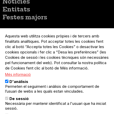
Notícies
Entitats
Festes majors
Menú
Inicia sessió
del
Aquesta web utilitza cookies pròpies i de tercers amb
Menú
Registre organització
compte
finalitats analítiques. Pot acceptar totes les cookies fent
usuari
d'usuari
clic al botó “Accepta totes les Cookies” o desactivar les
Menú
Sobre el projecte
no
Peu
cookies opcionals i fer clic a “Desa les preferències” (les
loggat
Preguntes freqüents
Cookies de sessió i les cookies tècniques són necessàries
Contacte
pel funcionament del web). Pot consultar la nostra política
de Cookies fent clic al botó de Més informació.
Més informació
Menú
Política de privacitat
D'anàlisis
Legal
Avís legal
Permeten el seguiment i anàlisis de comportament de
Política de cookies
l’usuari de webs a les quals estan vinculades.
De sessió
El Quèdequè no es fa responsable de les activitats
Necessària per mantenir identificat a l'usuari que ha iniciat
programades; en són responsables els col·lectius
sessió.
organitzadors.