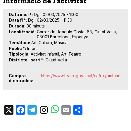
Informació de l'activitat
Data inici *
Dg., 02/03/2025 - 11:00
Data fi *
Dg., 02/03/2025 - 11:30
Durada
30 minuts
Localització
Carrer de Joaquín Costa, 68, Ciutat Vella,
08001 Barcelona, Espanya
Temàtica
Art
Cultura
Música
Públic *
Infantil
Tipologia
Activitat infantil
Art
Teatre
Districte i barri *
Ciutat Vella
Compra
https://www.teatregoya.cat/ca/ex/pintam…
d'entrades
X
Facebook
Telegram
Email
Share