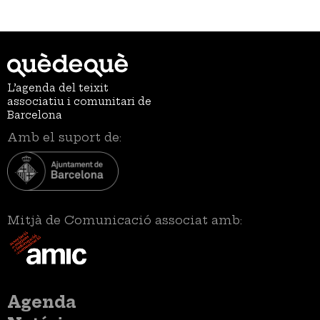
L’agenda del teixit
associatiu i comunitari de
Barcelona
Amb el suport de:
Mitjà de Comunicació associat amb:
Menú
Agenda
principal