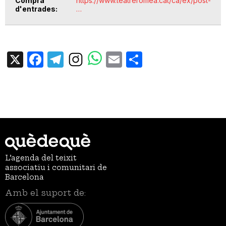
Compra
https://www.teatreromea.cat/ca/ex/post-
d'entrades
…
X
Facebook
Telegram
Email
Share
L’agenda del teixit
associatiu i comunitari de
Barcelona
Amb el suport de: