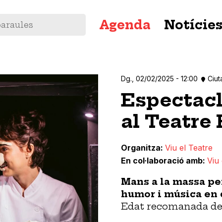
Navegació
Agenda
Notície
principal
Dg., 02/02/2025 - 12:00
Ciut
Espectacl
al Teatre
Organitza
Viu el Teatre
En col·laboració amb
Viu 
Mans a la massa pe
humor i música en 
Edat recomanada de 