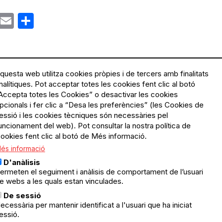
ok
gram
Email
Share
questa web utilitza cookies pròpies i de tercers amb finalitats
nalítiques. Pot acceptar totes les cookies fent clic al botó
Accepta totes les Cookies” o desactivar les cookies
Menú
Política de privacitat
pcionals i fer clic a “Desa les preferències” (les Cookies de
Legal
Avís legal
essió i les cookies tècniques són necessàries pel
Política de cookies
uncionament del web). Pot consultar la nostra política de
ookies fent clic al botó de Més informació.
El Quèdequè no es fa
és informació
responsable de les activitats
programades; en són
D'anàlisis
responsables els col·lectius
ermeten el seguiment i anàlisis de comportament de l’usuari
organitzadors.
e webs a les quals estan vinculades.
ació
De sessió
© Quedequè, 2025
ecessària per mantenir identificat a l'usuari que ha iniciat
essió.
nts