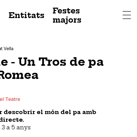
Festes
s
Entitats
majors
at Vella
e - Un Tros de pa
 Romea
el Teatre
r descobrir el món del pa amb
directe.
3 a 5 anys