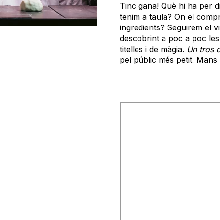
Tinc gana! Què hi ha per 
tenim a taula? On el comp
ingredients? Seguirem el v
descobrint a poc a poc les
titelles i de màgia.
Un tros 
pel públic més petit. Mans 