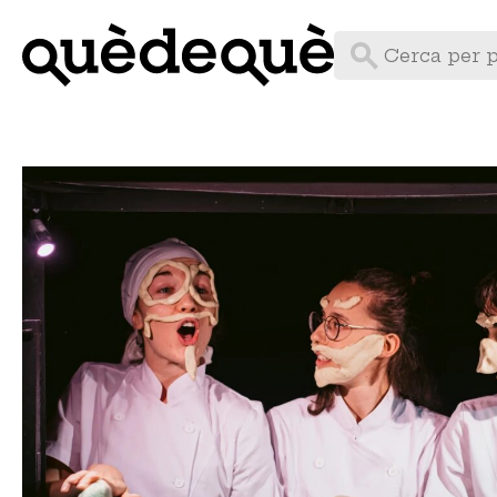
Vés
al
contingut