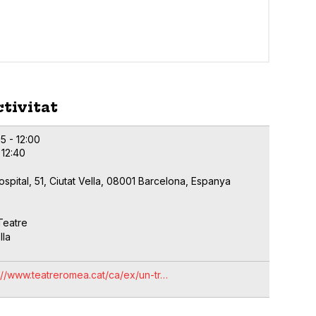
ctivitat
5 - 12:00
 12:40
ospital, 51, Ciutat Vella, 08001 Barcelona, Espanya
Teatre
lla
://www.teatreromea.cat/ca/ex/un-tr…