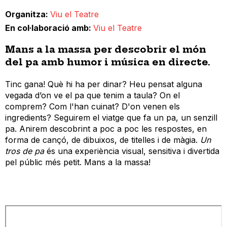
Organitza
Viu el Teatre
En col·laboració amb
Viu el Teatre
Mans a la massa per descobrir el món
del pa amb humor i música en directe.
Tinc gana! Què hi ha per dinar? Heu pensat alguna
vegada d’on ve el pa que tenim a taula? On el
comprem? Com l'han cuinat? D'on venen els
ingredients? Seguirem el viatge que fa un pa, un senzill
pa. Anirem descobrint a poc a poc les respostes, en
forma de cançó, de dibuixos, de titelles i de màgia.
Un
tros de pa
és una experiència visual, sensitiva i divertida
pel públic més petit. Mans a la massa!