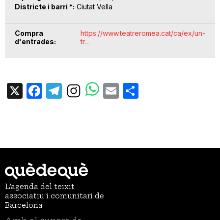
Districte i barri *
Ciutat Vella
Compra
https://www.teatreromea.cat/ca/ex/un-
d'entrades
tr…
X
Facebook
Telegram
Email
Share
L’agenda del teixit
associatiu i comunitari de
Barcelona