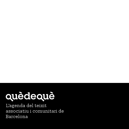
L’agenda del teixit
associatiu i comunitari de
Barcelona