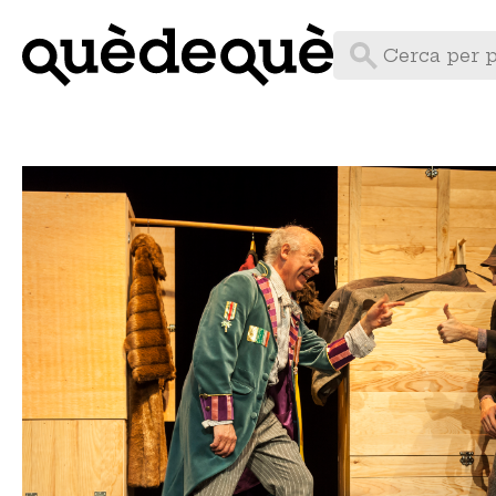
Vés
al
contingut