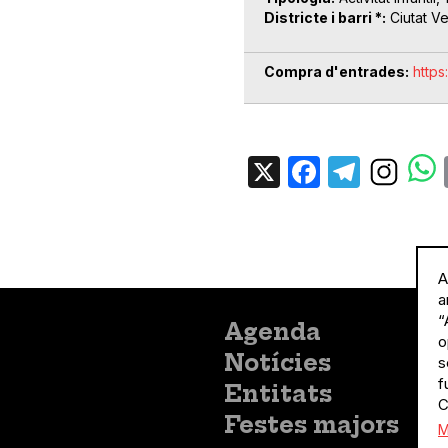
Districte i barri *
Ciutat Ve
Compra d'entrades
http
X
Facebo
Tele
A
a
“
Menú
Agenda
o
principal
Notícies
s
f
Entitats
C
Festes majors
M