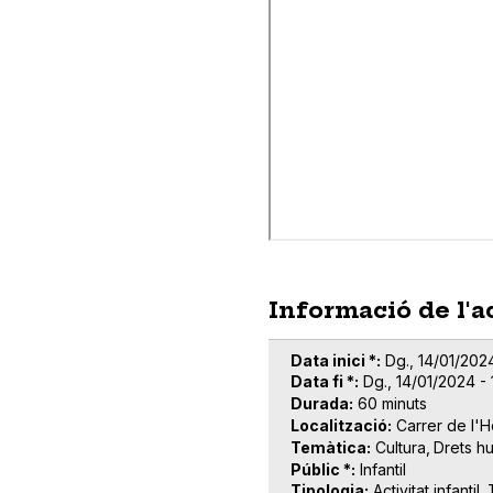
Informació de l'a
Data inici *
Dg., 14/01/2024
Data fi *
Dg., 14/01/2024 - 
Durada
60 minuts
Localització
Carrer de l'H
Temàtica
Cultura
Drets h
Públic *
Infantil
Tipologia
Activitat infantil