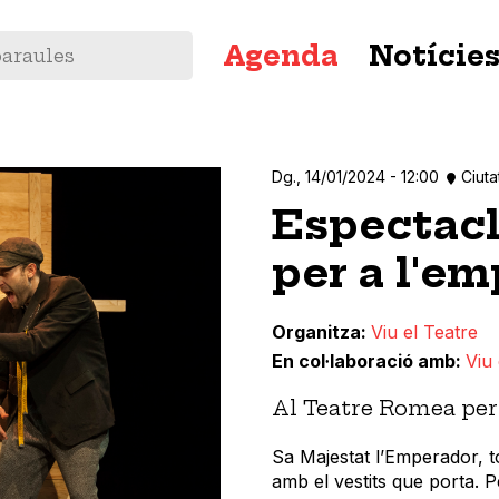
Navegació
Agenda
Notície
principal
Dg., 14/01/2024 - 12:00
Ciuta
Espectacl
per a l'e
Organitza
Viu el Teatre
En col·laboració amb
Viu 
Al Teatre Romea per 
Sa Majestat l’Emperador, to
amb el vestits que porta. Pe