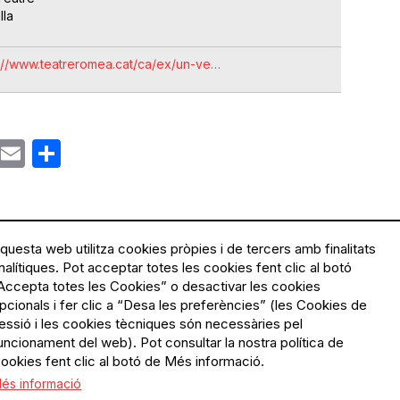
lla
s://www.teatreromea.cat/ca/ex/un-ve…
ok
gram
Email
Share
questa web utilitza cookies pròpies i de tercers amb finalitats
nalítiques. Pot acceptar totes les cookies fent clic al botó
Accepta totes les Cookies” o desactivar les cookies
Menú
Política de privacitat
pcionals i fer clic a “Desa les preferències” (les Cookies de
Legal
Avís legal
essió i les cookies tècniques són necessàries pel
Política de cookies
uncionament del web). Pot consultar la nostra política de
ookies fent clic al botó de Més informació.
El Quèdequè no es fa
és informació
responsable de les activitats
programades; en són