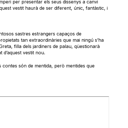
’Imperi per presentar els seus dissenys a canvi
st vestit haurà de ser diferent, únic, fantàstic, i
lentosos sastres estrangers capaços de
ropietats tan extraordinàries que mai ningú s’ha
Greta, filla dels jardiners de palau, qüestionarà
t d’aquest vestit nou.
ls contes són de mentida, però mentides que