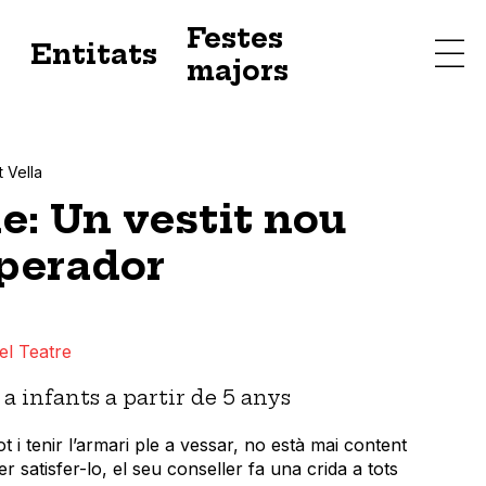
Festes
s
Entitats
majors
t Vella
e: Un vestit nou
mperador
el Teatre
a infants a partir de 5 anys
t i tenir l’armari ple a vessar, no està mai content
r satisfer-lo, el seu conseller fa una crida a tots