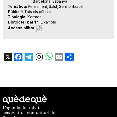
Barcelona, Espanya
Temàtica
Pensament
Salut
Sensibilització
Públic *
Tots els públics
Tipologia
Xerrada
Districte i barri *
Eixample
Accessibilitat
X
Facebook
Telegram
Email
Share
L’agenda del teixit
associatiu i comunitari de