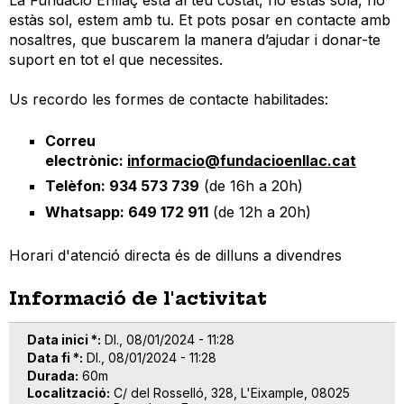
estàs sol, estem amb tu. Et pots posar en contacte amb
nosaltres, que buscarem la manera d’ajudar i donar-te
suport en tot el que necessites.
Us recordo les formes de contacte habilitades:
Correu
electrònic:
informacio@fundacioenllac.cat
Telèfon: 934 573 739
(de 16h a 20h)
Whatsapp: 649 172 911
(de 12h a 20h)
Horari d'atenció directa és de dilluns a divendres
Informació de l'activitat
Data inici *
Dl., 08/01/2024 - 11:28
Data fi *
Dl., 08/01/2024 - 11:28
Durada
60m
Localització
C/ del Rosselló, 328, L'Eixample, 08025