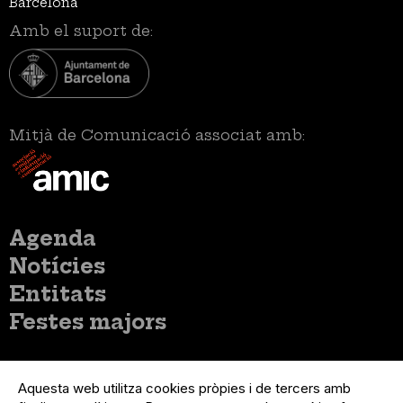
Barcelona
Amb el suport de:
Mitjà de Comunicació associat amb:
Menú
Agenda
principal
Notícies
Entitats
Festes majors
Menú
Inicia sessió
del
Aquesta web utilitza cookies pròpies i de tercers amb
Menú
Registre organització