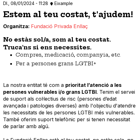
Dl., 08/01/2024 - 11:28
Eixample
Estem al teu costat, t'ajudem!
Organitza
Fundació Privada Enllaç
No estàs sol/a, som al teu costat.
Truca'ns si ens necessites.
Compres, medicació, companyia, etc.
Per a persones grans LGTBI+
La nostra entitat té com a
prioritat l’atenció a les
persones vulnerables i/o grans LGTBI
. Tenim el servei
de suport als col·lectius de risc (persones d’edat
avançada i patologies diverses) amb l'objectiu d'atendre
les necessitats de les persones LGTBI més vulnerables.
També oferim suport telefònic per si tenen necessitat
de parlar amb algú.
La Fundació Enllaç està al teu costat, no estàs sola, no