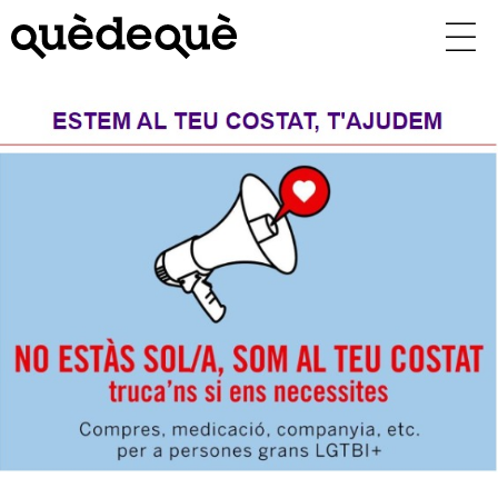
Vés
al
contingut