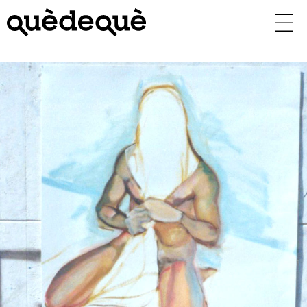
Vés
al
contingut