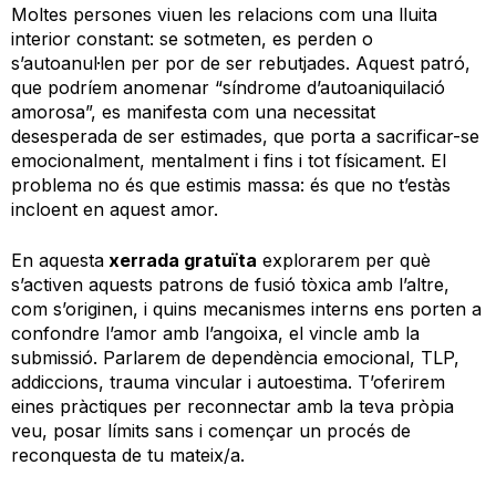
Moltes persones viuen les relacions com una lluita
interior constant: se sotmeten, es perden o
s’autoanul·len per por de ser rebutjades. Aquest patró,
que podríem anomenar “síndrome d’autoaniquilació
amorosa”, es manifesta com una necessitat
desesperada de ser estimades, que porta a sacrificar-se
emocionalment, mentalment i fins i tot físicament. El
problema no és que estimis massa: és que no t’estàs
incloent en aquest amor.
En aquesta
xerrada gratuïta
explorarem per què
s’activen aquests patrons de fusió tòxica amb l’altre,
com s’originen, i quins mecanismes interns ens porten a
confondre l’amor amb l’angoixa, el vincle amb la
submissió. Parlarem de dependència emocional, TLP,
addiccions, trauma vincular i autoestima. T’oferirem
eines pràctiques per reconnectar amb la teva pròpia
veu, posar límits sans i començar un procés de
reconquesta de tu mateix/a.