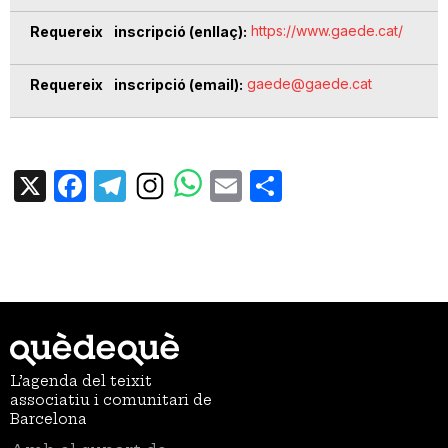
https://www.gaede.cat/
Requereix inscripció (enllaç)
gaede@gaede.cat
Requereix inscripció (email)
X
Facebook
Telegram
Email
Share
L’agenda del teixit
associatiu i comunitari de
Barcelona