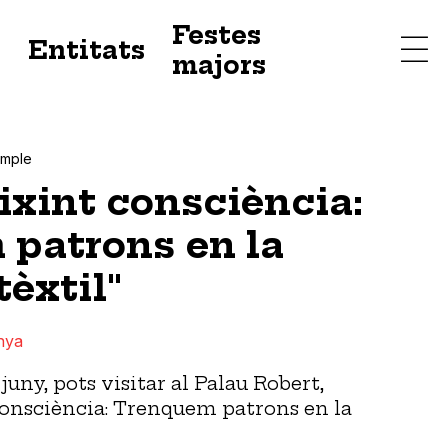
Festes
s
Entitats
majors
ample
ixint consciència:
patrons en la
tèxtil"
nya
juny, pots visitar al Palau Robert,
 consciència: Trenquem patrons en la