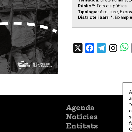
Públic *
Tots els públics
Tipologia
Aire lliure
Expos
Districte i barri *
Eixampl
X
Facebo
Tele
A
a
“
Menú
Agenda
o
principal
Notícies
s
f
Entitats
C