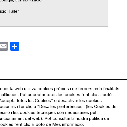
ició
Taller
e
ok
gram
Email
Share
questa web utilitza cookies pròpies i de tercers amb finalitats
nalítiques. Pot acceptar totes les cookies fent clic al botó
Accepta totes les Cookies” o desactivar les cookies
Menú
Política de privacitat
pcionals i fer clic a “Desa les preferències” (les Cookies de
Legal
Avís legal
essió i les cookies tècniques són necessàries pel
Política de cookies
uncionament del web). Pot consultar la nostra política de
ookies fent clic al botó de Més informació.