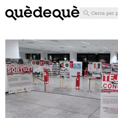
Vés
al
contingut