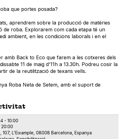
 roba que portes posada?
itats, aprendrem sobre la producció de matèries
ció de roba. Explorarem com cada etapa té un
edi ambient, en les condicions laborals i en el
er amb Back to Eco que farem a les cotxeres dels
 dissabte 11 de maig d'11h a 13.30h. Podreu cosir la
tir de la reutilització de texans vells.
anya Roba Neta de Setem, amb el suport de
ctivitat
4 - 10:00
- 20:00
a, 107, L'Eixample, 08008 Barcelona, Espanya
cologia
Sensibilització