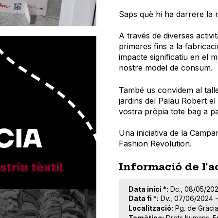
Saps què hi ha darrere la
A través de diverses activ
primeres fins a la fabrica
impacte significatiu en el m
nostre model de consum.
També us convidem al tall
jardins del Palau Robert el
vostra pròpia tote bag a par
Una iniciativa de la Camp
Fashion Revolution.
Informació de l'a
Data inici *
Dc., 08/05/202
Data fi *
Dv., 07/06/2024 
Localització
Pg. de Gràci
Temàtica
Drets humans
E