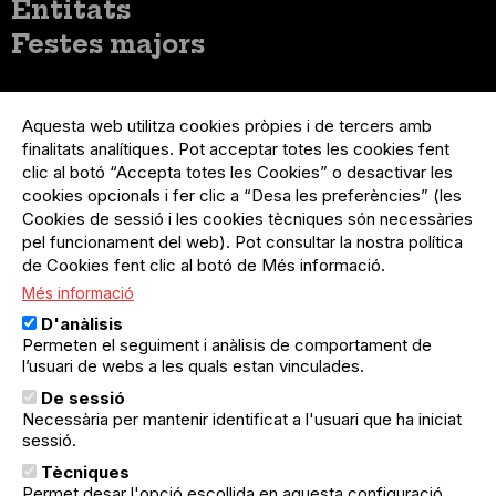
Entitats
Festes majors
Menú
Inicia sessió
del
Aquesta web utilitza cookies pròpies i de tercers amb
Menú
Registre organització
compte
finalitats analítiques. Pot acceptar totes les cookies fent
usuari
d'usuari
Menú
Sobre el projecte
clic al botó “Accepta totes les Cookies” o desactivar les
no
Peu
cookies opcionals i fer clic a “Desa les preferències” (les
loggat
Preguntes freqüents
Cookies de sessió i les cookies tècniques són necessàries
Contacte
pel funcionament del web). Pot consultar la nostra política
de Cookies fent clic al botó de Més informació.
Més informació
Menú
Política de privacitat
D'anàlisis
Legal
Avís legal
Permeten el seguiment i anàlisis de comportament de
Política de cookies
l’usuari de webs a les quals estan vinculades.
De sessió
El Quèdequè no es fa responsable de les activitats
Necessària per mantenir identificat a l'usuari que ha iniciat
programades; en són responsables els col·lectius
organitzadors.
sessió.
Tècniques
© Quedequè, 2025
Permet desar l'opció escollida en aquesta configuració.