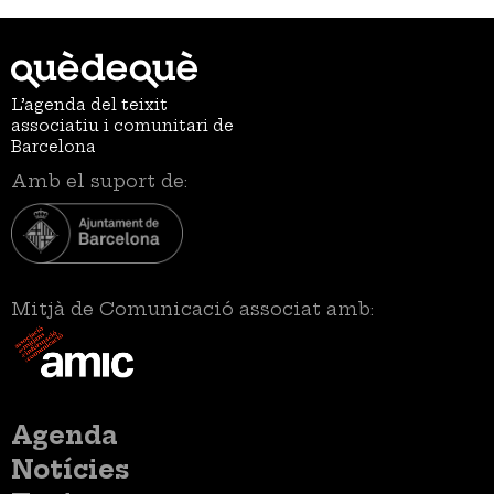
L’agenda del teixit
associatiu i comunitari de
Barcelona
Amb el suport de:
Mitjà de Comunicació associat amb:
Menú
Agenda
principal
Notícies