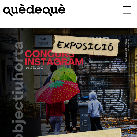
Vés
al
contingut