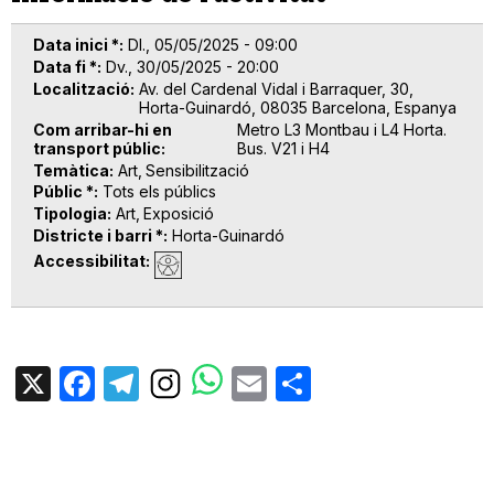
Data inici *
Dl., 05/05/2025 - 09:00
Data fi *
Dv., 30/05/2025 - 20:00
Localització
Av. del Cardenal Vidal i Barraquer, 30,
Horta-Guinardó, 08035 Barcelona, Espanya
Com arribar-hi en
Metro L3 Montbau i L4 Horta.
transport públic
Bus. V21 i H4
Temàtica
Art
Sensibilització
Públic *
Tots els públics
Tipologia
Art
Exposició
Districte i barri *
Horta-Guinardó
Accessibilitat
X
Facebook
Telegram
Email
Share