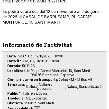
realitzades en Sud d'Àfrica
Es podrà veure des del 12 de novembre al 2 de gener
de 2026 al CASAL DE BARRI EAMP, PL CARME
MONTORIOL, 10 SANT MARTÍ
Informació de l'activitat
Data inici *
Dc., 12/11/2025 - 10:00
Data fi *
Dv., 02/01/2026 - 10:00
Durada
50 DÍAS
Localització
Plaça Carme Monturiol, 10, Sant Martí,
08026 Barcelona, Espanya
Com arribar-hi en transport públic
<M> L1 Bus H8
Temàtica
Cultures
Cultura
Natura
Sensibilització
populars
Públic *
Tots els públics
Tipologia
Art
Exposició
Districte i barri *
Sant Martí
Accessibilitat