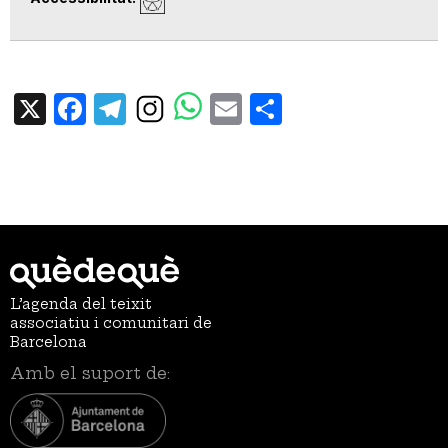
X
Facebook
Telegram
Email
Share
L’agenda del teixit
associatiu i comunitari de
Barcelona
Amb el suport de: