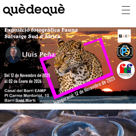
Vés
al
contingut