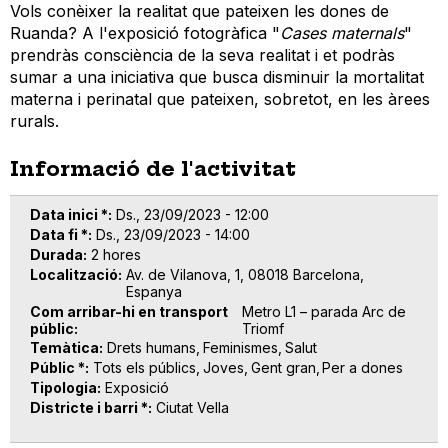
Vols conèixer la realitat que pateixen les dones de
Ruanda? A l'exposició fotogràfica "
Cases maternals
"
prendràs consciència de la seva realitat i et podràs
sumar a una iniciativa que busca disminuir la mortalitat
materna i perinatal que pateixen, sobretot, en les àrees
rurals.
Informació de l'activitat
Data inici *
Ds., 23/09/2023 - 12:00
Data fi *
Ds., 23/09/2023 - 14:00
Durada
2 hores
Localització
Av. de Vilanova, 1, 08018 Barcelona,
Espanya
Com arribar-hi en transport
Metro L1 – parada Arc de
públic
Triomf
Temàtica
Drets humans
Feminismes
Salut
Públic *
Tots els públics
Joves
Gent gran
Per a dones
Tipologia
Exposició
Districte i barri *
Ciutat Vella