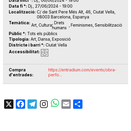
Data inici *
Dj., 06/06/2024 - 19:00
Data fi *
Dj., 27/06/2024 - 19:00
Localització
C/ de Sant Pere Més Alt, 46, Ciutat Vella,
08003 Barcelona, Espanya
Temàtica
Drets
Art
Cultura
Feminismes
Sensibilització
humans
Públic *
Tots els públics
Tipologia
Art
Dansa
Exposició
Districte i barri *
Ciutat Vella
Accessibilitat
Compra
https://entradium.com/events/obra-
d'entrades
perfo…
X
Facebook
Telegram
Email
Share