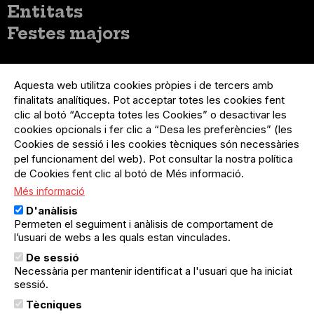
Entitats
Festes majors
Menú
Inicia sessió
del
Aquesta web utilitza cookies pròpies i de tercers amb
Menú
Registre organització
compte
finalitats analítiques. Pot acceptar totes les cookies fent
usuari
d'usuari
Menú
Sobre el projecte
clic al botó “Accepta totes les Cookies” o desactivar les
no
Peu
cookies opcionals i fer clic a “Desa les preferències” (les
loggat
Preguntes freqüents
Cookies de sessió i les cookies tècniques són necessàries
Contacte
pel funcionament del web). Pot consultar la nostra política
de Cookies fent clic al botó de Més informació.
Més informació
Menú
Política de privacitat
D'anàlisis
Legal
Avís legal
Permeten el seguiment i anàlisis de comportament de
Política de cookies
l’usuari de webs a les quals estan vinculades.
De sessió
El Quèdequè no es fa responsable de les activitats
Necessària per mantenir identificat a l'usuari que ha iniciat
programades; en són responsables els col·lectius
organitzadors.
sessió.
Tècniques