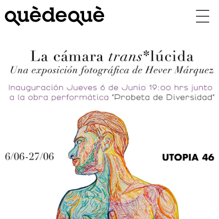
Vés
al
contingut