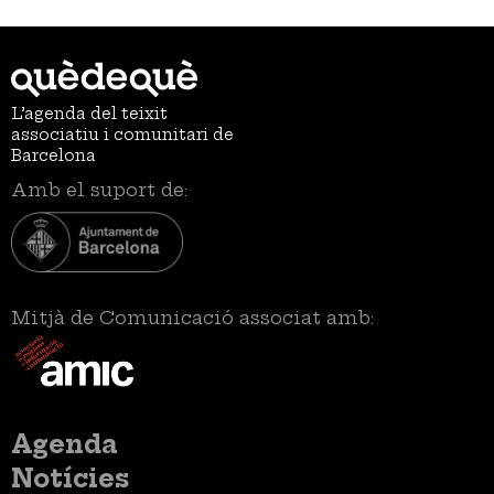
L’agenda del teixit
associatiu i comunitari de
Barcelona
Amb el suport de:
Mitjà de Comunicació associat amb:
Menú
Agenda
principal
Notícies