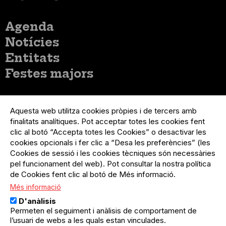
Menú
Agenda
principal
Notícies
Entitats
Festes majors
Menú
Inicia sessió
del
Aquesta web utilitza cookies pròpies i de tercers amb
Menú
Registre organització
compte
finalitats analítiques. Pot acceptar totes les cookies fent
usuari
d'usuari
Menú
Sobre el projecte
clic al botó “Accepta totes les Cookies” o desactivar les
no
Peu
cookies opcionals i fer clic a “Desa les preferències” (les
loggat
Preguntes freqüents
Cookies de sessió i les cookies tècniques són necessàries
Contacte
pel funcionament del web). Pot consultar la nostra política
de Cookies fent clic al botó de Més informació.
Més informació
Menú
Política de privacitat
D'anàlisis
Legal
Avís legal
Permeten el seguiment i anàlisis de comportament de
Política de cookies
l’usuari de webs a les quals estan vinculades.