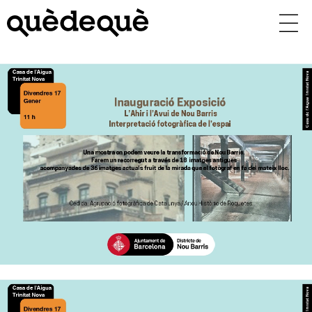
Vés
al
contingut