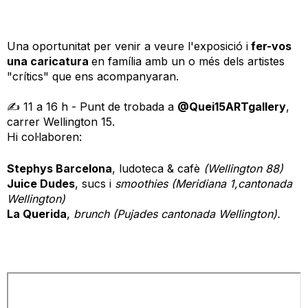
Una oportunitat per venir a veure l'exposició i
fer-vos
una caricatura
en família amb un o més dels artistes
"crítics" que ens acompanyaran.
✍️ 11 a 16 h - Punt de trobada a
@Quei15ARTgallery
,
carrer Wellington 15.
Hi c
ol·laboren:
Stephys Barcelona
, ludoteca & cafè
(Wellington 88)
Juice Dudes
, sucs i
smoothies (Meridiana 1,cantonada
Wellington)
La Querida
,
brunch (Pujades cantonada Wellington).