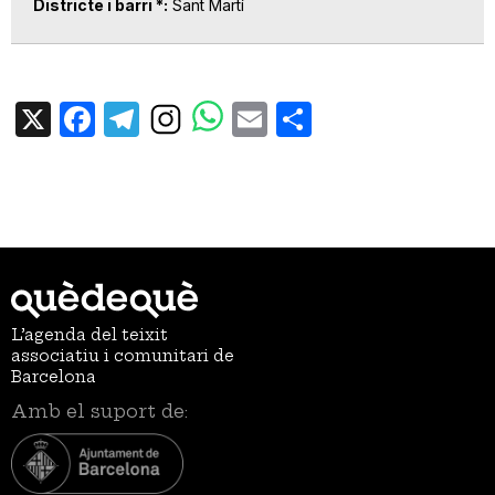
Districte i barri *
Sant Martí
X
Facebook
Telegram
Email
Share
L’agenda del teixit
associatiu i comunitari de
Barcelona
Amb el suport de: