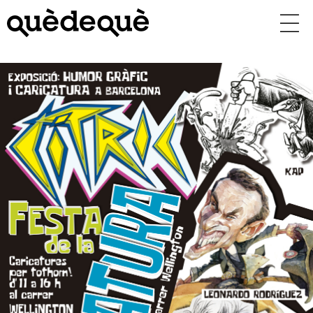
Vés
al
contingut