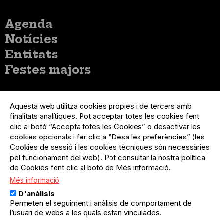
Menú
Agenda
principal
Notícies
Entitats
Festes majors
Menú
Inicia sessió
del
Aquesta web utilitza cookies pròpies i de tercers amb
Menú
Registre organització
compte
finalitats analítiques. Pot acceptar totes les cookies fent
usuari
d'usuari
Menú
Sobre el projecte
clic al botó “Accepta totes les Cookies” o desactivar les
no
Peu
cookies opcionals i fer clic a “Desa les preferències” (les
loggat
Preguntes freqüents
Cookies de sessió i les cookies tècniques són necessàries
Contacte
pel funcionament del web). Pot consultar la nostra política
de Cookies fent clic al botó de Més informació.
Més informació
Menú
Política de privacitat
D'anàlisis
Legal
Avís legal
Permeten el seguiment i anàlisis de comportament de
Política de cookies
l’usuari de webs a les quals estan vinculades.