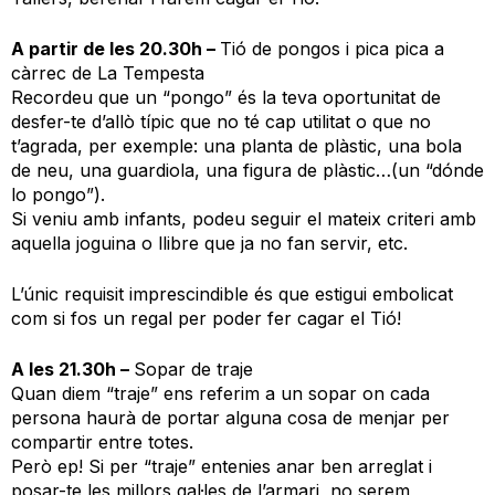
A partir de les 20.30h –
Tió de pongos i pica pica a
càrrec de La Tempesta
Recordeu que un “pongo” és la teva oportunitat de
desfer-te d’allò típic que no té cap utilitat o que no
t’agrada, per exemple: una planta de plàstic, una bola
de neu, una guardiola, una figura de plàstic…(un “dónde
lo pongo”).
Si veniu amb infants, podeu seguir el mateix criteri amb
aquella joguina o llibre que ja no fan servir, etc.
L’únic requisit imprescindible és que estigui embolicat
com si fos un regal per poder fer cagar el Tió!
A les 21.30h –
Sopar de traje
Quan diem “traje” ens referim a un sopar on cada
persona haurà de portar alguna cosa de menjar per
compartir entre totes.
Però ep! Si per “traje” entenies anar ben arreglat i
posar-te les millors gal·les de l’armari, no serem