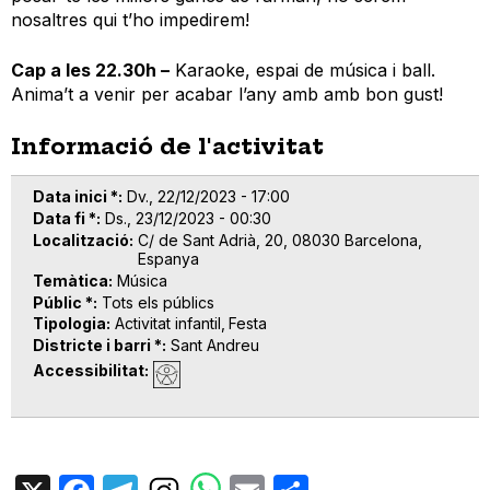
nosaltres qui t’ho impedirem!
Cap a les 22.30h –
Karaoke, espai de música i ball.
Anima’t a venir per acabar l’any amb amb bon gust!
Informació de l'activitat
Data inici *
Dv., 22/12/2023 - 17:00
Data fi *
Ds., 23/12/2023 - 00:30
Localització
C/ de Sant Adrià, 20, 08030 Barcelona,
Espanya
Temàtica
Música
Públic *
Tots els públics
Tipologia
Activitat infantil
Festa
Districte i barri *
Sant Andreu
Accessibilitat
X
Facebook
Telegram
Email
Share