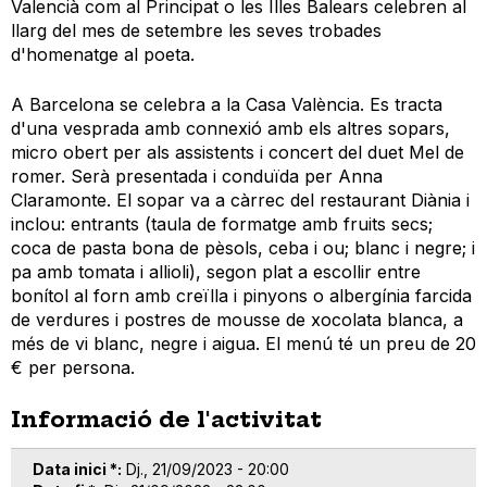
Valencià com al Principat o les Illes Balears celebren al
llarg del mes de setembre les seves trobades
d'homenatge al poeta.
A Barcelona se celebra a la Casa València. Es tracta
d'una vesprada amb connexió amb els altres sopars,
micro obert per als assistents i concert del duet Mel de
romer. Serà presentada i conduïda per Anna
Claramonte. El sopar va a càrrec del restaurant Diània i
inclou: entrants (taula de formatge amb fruits secs;
coca de pasta bona de pèsols, ceba i ou; blanc i negre; i
pa amb tomata i allioli), segon plat a escollir entre
bonítol al forn amb creïlla i pinyons o albergínia farcida
de verdures i postres de mousse de xocolata blanca, a
més de vi blanc, negre i aigua. El menú té un preu de 20
€ per persona.
Informació de l'activitat
Data inici *
Dj., 21/09/2023 - 20:00