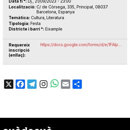
Data fi *
Dj., 21/09/2023 - 23:00
Localització
C/ de Còrsega, 335, Principal, 08037
Barcelona, Espanya
Temàtica
Cultura
Literatura
Tipologia
Festa
Districte i barri *
Eixample
https://docs.google.com/forms/d/e/1FAIp…
Requereix
inscripció
(enllaç)
X
Facebook
Telegram
Email
Share