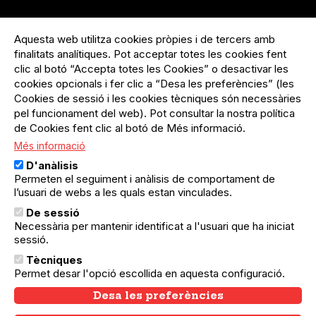
Menú
Inicia sessió
del
Aquesta web utilitza cookies pròpies i de tercers amb
Menú
Registre organització
compte
finalitats analítiques. Pot acceptar totes les cookies fent
usuari
d'usuari
clic al botó “Accepta totes les Cookies” o desactivar les
Menú
Sobre el projecte
no
Peu
cookies opcionals i fer clic a “Desa les preferències” (les
loggat
Preguntes freqüents
Cookies de sessió i les cookies tècniques són necessàries
Contacte
pel funcionament del web). Pot consultar la nostra política
de Cookies fent clic al botó de Més informació.
Més informació
Menú
Política de privacitat
D'anàlisis
Legal
Avís legal
Permeten el seguiment i anàlisis de comportament de
Política de cookies
l’usuari de webs a les quals estan vinculades.
De sessió
El Quèdequè no es fa responsable de les activitats
Necessària per mantenir identificat a l'usuari que ha iniciat
programades; en són responsables els col·lectius
sessió.
organitzadors.
Tècniques
© Quedequè, 2025
Permet desar l'opció escollida en aquesta configuració.
Desa les preferències