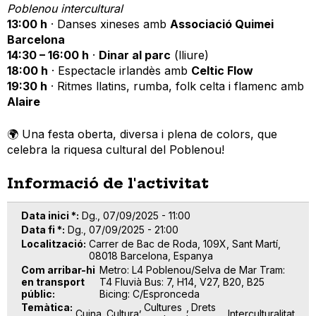
Poblenou intercultural
13:00 h
· Danses xineses amb
Associació Quimei
Barcelona
14:30 – 16:00 h
·
Dinar al parc
(lliure)
18:00 h
· Espectacle irlandès amb
Celtic Flow
19:30 h
· Ritmes llatins, rumba, folk celta i flamenc amb
Alaire
🌍 Una festa oberta, diversa i plena de colors, que
celebra la riquesa cultural del Poblenou!
Informació de l'activitat
Data inici *
Dg., 07/09/2025 - 11:00
Data fi *
Dg., 07/09/2025 - 21:00
Localització
Carrer de Bac de Roda, 109X, Sant Martí,
08018 Barcelona, Espanya
Com arribar-hi
Metro: L4 Poblenou/Selva de Mar Tram:
en transport
T4 Fluvià Bus: 7, H14, V27, B20, B25
públic
Bicing: C/Espronceda
Temàtica
Cultures
Drets
Cuina
Cultura
Interculturalitat