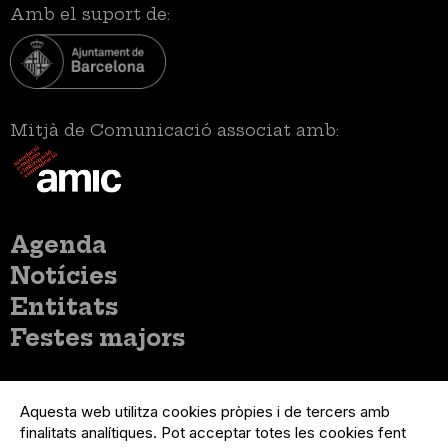
Amb el suport de:
Mitjà de Comunicació associat amb:
Menú
Agenda
principal
Notícies
Entitats
Festes majors
Menú
Inicia sessió
del
Aquesta web utilitza cookies pròpies i de tercers amb
Menú
Registre organització
compte
finalitats analítiques. Pot acceptar totes les cookies fent
usuari