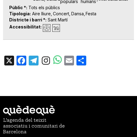
populars
humans
Públic *
Tots els públics
Tipologia
Aire lliure
Concert
Dansa
Festa
Districte i barri *
Sant Martí
Accessibilitat
X
Facebook
Telegram
Email
Share
L’agenda del teixit
associatiu i comunitari de
Barcelona