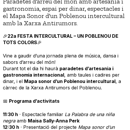
Paradetes d’arreu del món amb artesania i
gastronomia, espai per dinar, espectacles i
el Mapa Sonor d’un Poblenou intercultural
amb la Xarxa Antirumors.
🎉
22a FESTA INTERCULTURAL – UN POBLENOU DE
TOTS COLORS
🎉
Vine a gaudir d’una jornada plena de música, dansa i
sabors d’arreu del món!
Durant tot el dia hi haurà
paradetes d’artesania i
gastronomia internacional
, amb taules i cadires per
dinar, i el
Mapa sonor d’un Poblenou intercultural
, a
càrrec de la Xarxa Antirumors del Poblenou.
📅
Programa d’activitats
11:30 h
· Espectacle familiar
La Palabra de una niña
negra
amb
Maisa Sally-Anna Perk
12:30 h
· Presentació del projecte
Mapa sonor d’un