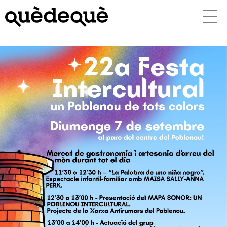
Vés
al
contingut