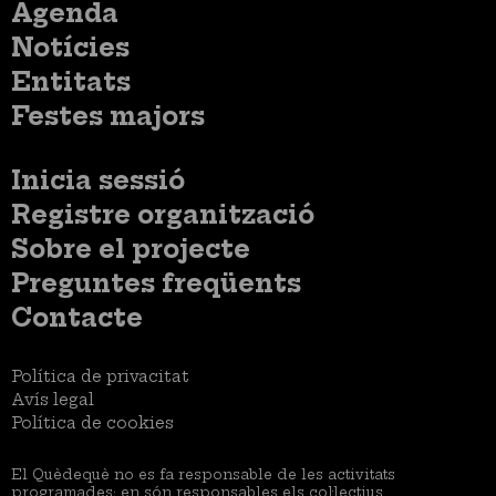
Menú
Agenda
principal
Notícies
Entitats
Festes majors
Menú
Inicia sessió
del
Menú
Registre organització
compte
usuari
d'usuari
Menú
Sobre el projecte
no
Peu
loggat
Preguntes freqüents
Contacte
Menú
Política de privacitat
Legal
Avís legal
Política de cookies
El Quèdequè no es fa responsable de les activitats
programades; en són responsables els col·lectius