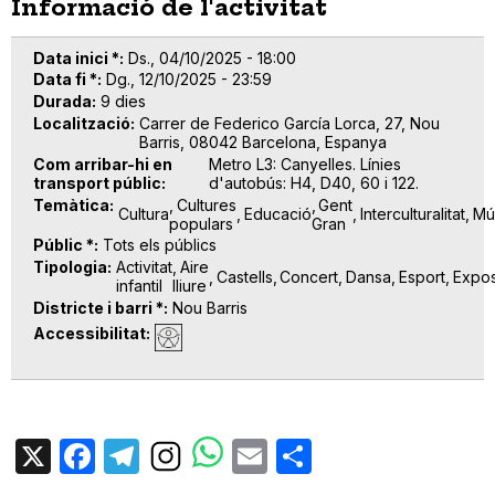
Informació de l'activitat
Data inici *
Ds., 04/10/2025 - 18:00
Data fi *
Dg., 12/10/2025 - 23:59
Durada
9 dies
Localització
Carrer de Federico García Lorca, 27, Nou
Barris, 08042 Barcelona, Espanya
Com arribar-hi en
Metro L3: Canyelles. Línies
transport públic
d'autobús: H4, D40, 60 i 122.
Temàtica
Cultures
Gent
Cultura
Educació
Interculturalitat
Mú
populars
Gran
Públic *
Tots els públics
Tipologia
Activitat
Aire
Castells
Concert
Dansa
Esport
Expos
infantil
lliure
Districte i barri *
Nou Barris
Accessibilitat
X
Facebook
Telegram
Email
Share