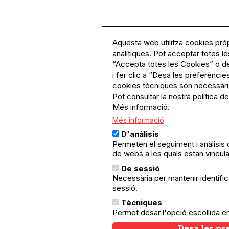
Aquesta web utilitza cookies pròp
analítiques. Pot acceptar totes le
“Accepta totes les Cookies” o de
i fer clic a “Desa les preferèncie
cookies tècniques són necessàri
Pot consultar la nostra política d
Més informació.
Més informació
D'anàlisis
Permeten el seguiment i anàlisis
de webs a les quals estan vincul
De sessió
Necessària per mantenir identificat
sessió.
Tècniques
Permet desar l'opció escollida e
Desa les pr