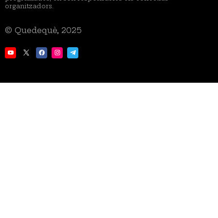
organitzadors.
© Quedequè, 2025