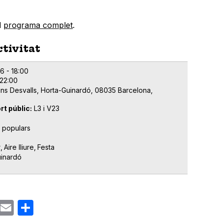
l
programa complet
.
ctivitat
6 - 18:00
 22:00
ns Desvalls, Horta-Guinardó, 08035 Barcelona,
rt públic
L3 i V23
s populars
r
Aire lliure
Festa
uinardó
ok
gram
Email
Share