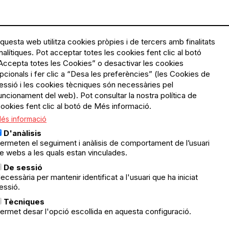
questa web utilitza cookies pròpies i de tercers amb finalitats
nalítiques. Pot acceptar totes les cookies fent clic al botó
Accepta totes les Cookies” o desactivar les cookies
Menú
Política de privacitat
pcionals i fer clic a “Desa les preferències” (les Cookies de
Legal
Avís legal
essió i les cookies tècniques són necessàries pel
Política de cookies
uncionament del web). Pot consultar la nostra política de
ookies fent clic al botó de Més informació.
El Quèdequè no es fa
és informació
responsable de les activitats
programades; en són
D'anàlisis
responsables els col·lectius
ermeten el seguiment i anàlisis de comportament de l’usuari
organitzadors.
e webs a les quals estan vinculades.
ació
De sessió
© Quedequè, 2025
ecessària per mantenir identificat a l'usuari que ha iniciat
essió.
nts
Tècniques
ermet desar l'opció escollida en aquesta configuració.