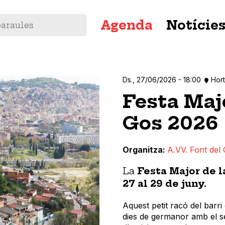
Navegació
Agenda
Notície
principal
Ds., 27/06/2026 - 18:00
Hor
Festa Majo
Gos 2026
Organitza
A.VV. Font del
La
Festa Major de l
27 al 29 de juny.
Aquest petit racó del barri
dies de germanor amb el se