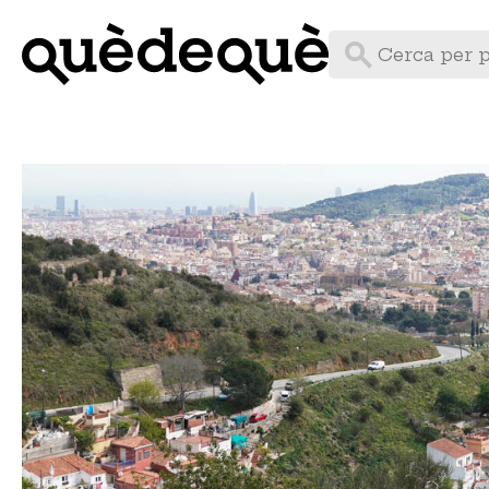
Vés
al
contingut