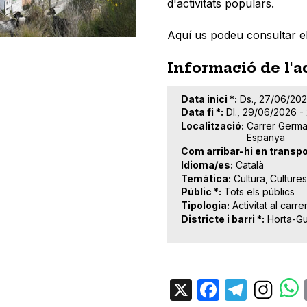
d'activitats populars.
Aquí us podeu consultar e
Informació de l'a
Data inici *
Ds., 27/06/202
Data fi *
Dl., 29/06/2026 -
Localització
Carrer Germa
Espanya
Com arribar-hi en transpo
Idioma/es
Català
Temàtica
Cultura
Culture
Públic *
Tots els públics
Tipologia
Activitat al carre
Districte i barri *
Horta-G
X
Facebo
Tele