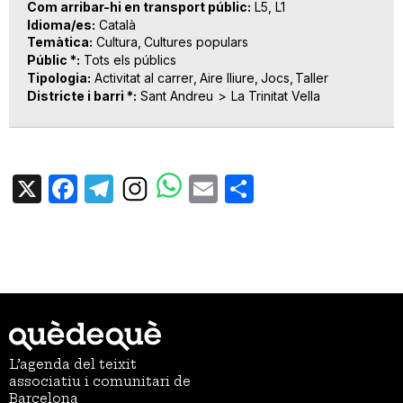
Com arribar-hi en transport públic
L5, L1
Idioma/es
Català
Temàtica
Cultura
Cultures populars
Públic *
Tots els públics
Tipologia
Activitat al carrer
Aire lliure
Jocs
Taller
Districte i barri *
Sant Andreu
La Trinitat Vella
X
Facebook
Telegram
Email
Share
L’agenda del teixit
associatiu i comunitari de
Barcelona