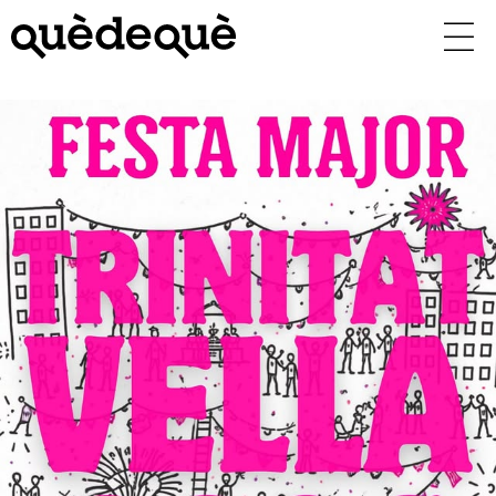
Vés
al
contingut