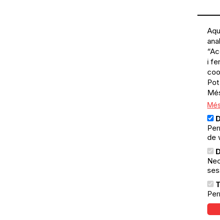
Aqu
ana
“Ac
i f
coo
Pot
Més
Més
D
Per
de 
D
Nec
ses
T
Per