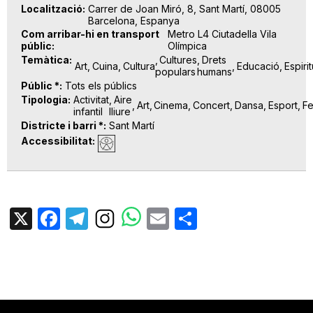
Localització
Carrer de Joan Miró, 8, Sant Martí, 08005
Barcelona, Espanya
Com arribar-hi en transport
Metro L4 Ciutadella Vila
públic
Olímpica
Temàtica
Cultures
Drets
Art
Cuina
Cultura
Educació
Espirit
populars
humans
Públic *
Tots els públics
Tipologia
Activitat
Aire
Art
Cinema
Concert
Dansa
Esport
Fe
infantil
lliure
Districte i barri *
Sant Martí
Accessibilitat
X
Facebook
Telegram
Email
Share