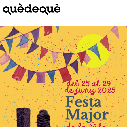
Vés
al
contingut