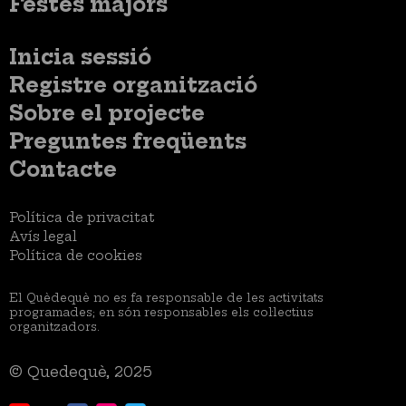
Festes majors
Menú
Inicia sessió
del
Menú
Registre organització
compte
usuari
d'usuari
Menú
Sobre el projecte
no
Peu
loggat
Preguntes freqüents
Contacte
Menú
Política de privacitat
Legal
Avís legal
Política de cookies
El Quèdequè no es fa responsable de les activitats
programades; en són responsables els col·lectius
organitzadors.
© Quedequè, 2025