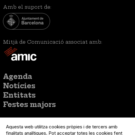
Amb el suport de:
Mitjà de Comunicació associat amb:
Menú
Agenda
principal
Notícies
Entitats
Festes majors
Menú
Inicia sessió
del
Aquesta web utilitza cookies pròpies i de tercers amb
Menú
Registre organització
compte
finalitats analítiques. Pot acceptar totes les cookies fent