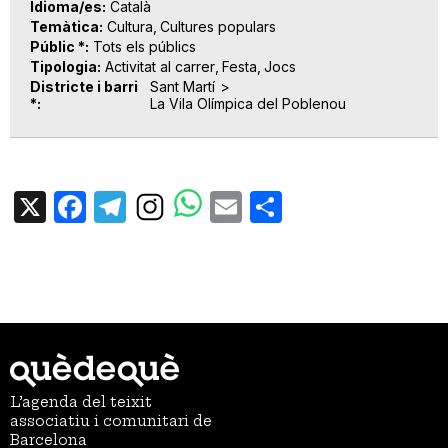
Idioma/es
Català
Temàtica
Cultura
Cultures populars
Públic *
Tots els públics
Tipologia
Activitat al carrer
Festa
Jocs
Districte i barri
Sant Martí
*
La Vila Olímpica del Poblenou
X
Facebook
Telegram
Email
Share
L’agenda del teixit
associatiu i comunitari de
Barcelona