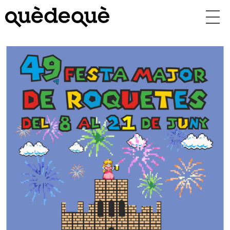
Vés
al
contingut