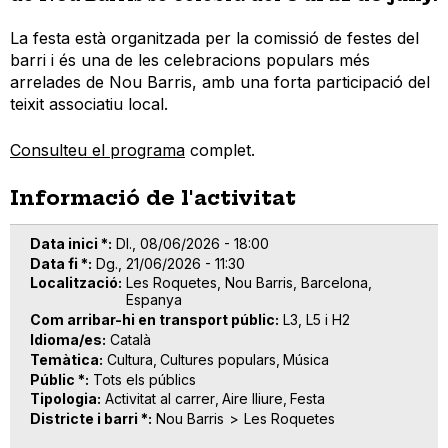
La festa està organitzada per la comissió de festes del
barri i és una de les celebracions populars més
arrelades de Nou Barris, amb una forta participació del
teixit associatiu local.
Consulteu el programa
complet.
Informació de l'activitat
Data inici *
Dl., 08/06/2026 - 18:00
Data fi *
Dg., 21/06/2026 - 11:30
Localització
Les Roquetes, Nou Barris, Barcelona,
Espanya
Com arribar-hi en transport públic
L3, L5 i H2
Idioma/es
Català
Temàtica
Cultura
Cultures populars
Música
Públic *
Tots els públics
Tipologia
Activitat al carrer
Aire lliure
Festa
Districte i barri *
Nou Barris
Les Roquetes