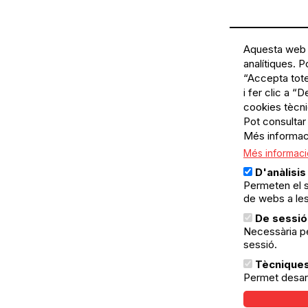
Aquesta web u
analítiques. P
“Accepta tote
i fer clic a “
cookies tècn
Pot consultar 
Més informac
Més informaci
D'anàlisis
Permeten el s
de webs a les
De sessió
Necessària per
sessió.
Tècnique
Permet desar 