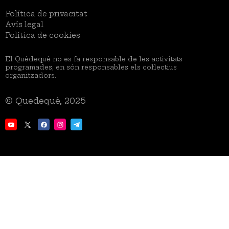
Menú
Política de privacitat
Legal
Avís legal
Política de cookies
El Quèdequè no es fa responsable de les activitats
programades; en són responsables els col·lectius
organitzadors.
© Quedequè, 2025