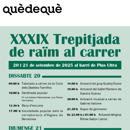
Vés
al
contingut