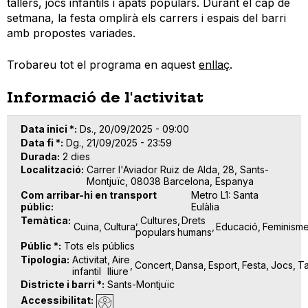
tallers, jocs infantils i àpats populars. Durant el cap de
setmana, la festa omplirà els carrers i espais del barri
amb propostes variades.
Trobareu tot el programa en aquest
enllaç
.
Informació de l'activitat
Data inici *
Ds., 20/09/2025 - 09:00
Data fi *
Dg., 21/09/2025 - 23:59
Durada
2 dies
Localització
Carrer l'Aviador Ruiz de Alda, 28, Sants-
Montjuïc, 08038 Barcelona, Espanya
Com arribar-hi en transport
Metro L1: Santa
públic
Eulàlia
Temàtica
Cultures
Drets
Cuina
Cultura
Educació
Feminism
populars
humans
Públic *
Tots els públics
Tipologia
Activitat
Aire
Concert
Dansa
Esport
Festa
Jocs
Ta
infantil
lliure
Districte i barri *
Sants-Montjuïc
Accessibilitat