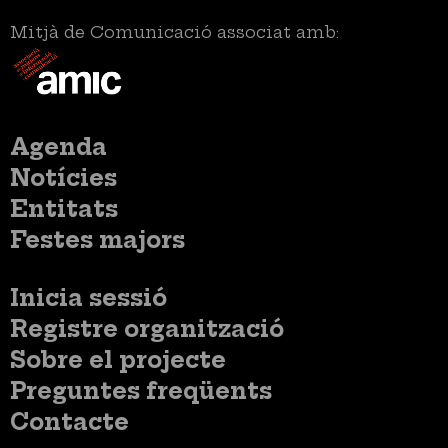
Mitjà de Comunicació associat amb:
Menú
Agenda
principal
Notícies
Entitats
Festes majors
Menú
Inicia sessió
del
Menú
Registre organització
compte
usuari
d'usuari
Menú
Sobre el projecte
no
Peu
loggat
Preguntes freqüents
Contacte