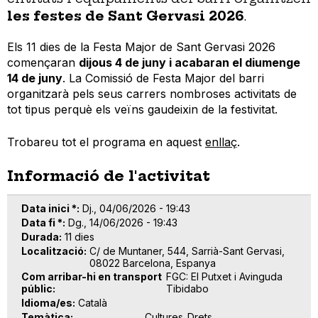
les festes de Sant Gervasi 2026
.
Els 11 dies de la Festa Major de Sant Gervasi 2026
començaran
dijous 4 de juny i acabaran el diumenge
14 de juny
. La Comissió de Festa Major del barri
organitzarà pels seus carrers nombroses activitats de
tot tipus perquè els veïns gaudeixin de la festivitat.
Trobareu tot el programa en aquest
enllaç
.
Informació de l'activitat
Data inici *
Dj., 04/06/2026 - 19:43
Data fi *
Dg., 14/06/2026 - 19:43
Durada
11 dies
Localització
C/ de Muntaner, 544, Sarrià-Sant Gervasi,
08022 Barcelona, Espanya
Com arribar-hi en transport
FGC: El Putxet i Avinguda
públic
Tibidabo
Idioma/es
Català
Temàtica
Cultures
Drets