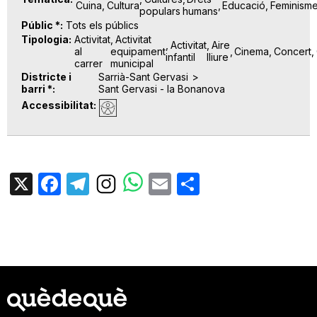
Cuina
Cultura
Educació
Feminism
populars
humans
Públic *
Tots els públics
Tipologia
Activitat
Activitat
Activitat
Aire
al
equipament
Cinema
Concert
infantil
lliure
carrer
municipal
Districte i
Sarrià-Sant Gervasi
barri *
Sant Gervasi - la Bonanova
Accessibilitat
X
Facebook
Telegram
Email
Share