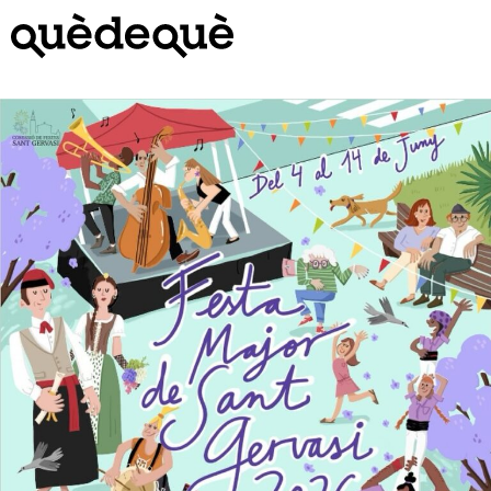
Vés
al
contingut