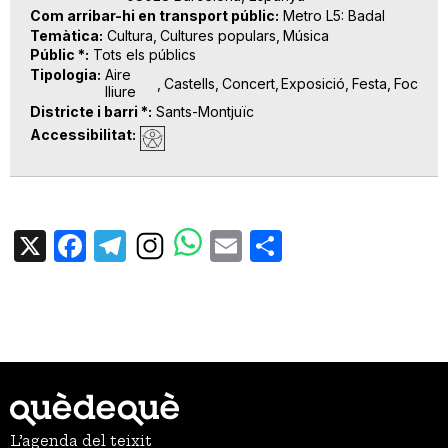
Com arribar-hi en transport públic
Metro L5: Badal
Temàtica
Cultura
Cultures populars
Música
Públic *
Tots els públics
Tipologia
Aire
Castells
Concert
Exposició
Festa
Foc
lliure
Districte i barri *
Sants-Montjuïc
Accessibilitat
X
Facebook
Telegram
Email
Share
L’agenda del teixit