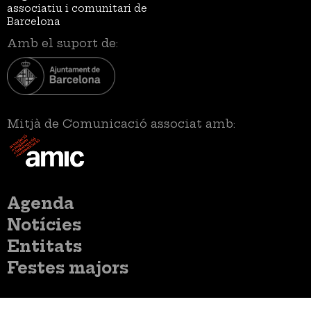
associatiu i comunitari de
Barcelona
Amb el suport de:
Mitjà de Comunicació associat amb:
Menú
Agenda
principal
Notícies
Entitats
Festes majors
Menú
Inicia sessió