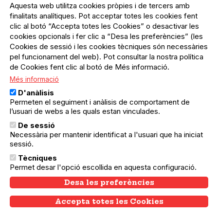
del
Aquesta web utilitza cookies pròpies i de tercers amb
Menú
Registre organització
compte
finalitats analítiques. Pot acceptar totes les cookies fent
usuari
d'usuari
Menú
Sobre el projecte
clic al botó “Accepta totes les Cookies” o desactivar les
no
Peu
cookies opcionals i fer clic a “Desa les preferències” (les
loggat
Preguntes freqüents
Cookies de sessió i les cookies tècniques són necessàries
Contacte
pel funcionament del web). Pot consultar la nostra política
de Cookies fent clic al botó de Més informació.
Més informació
Menú
Política de privacitat
D'anàlisis
Legal
Avís legal
Permeten el seguiment i anàlisis de comportament de
Política de cookies
l’usuari de webs a les quals estan vinculades.
De sessió
El Quèdequè no es fa responsable de les activitats
Necessària per mantenir identificat a l'usuari que ha iniciat
programades; en són responsables els col·lectius
organitzadors.
sessió.
Tècniques
© Quedequè, 2025
Permet desar l'opció escollida en aquesta configuració.
Desa les preferències
Accepta totes les Cookies
Withdraw consent