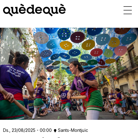
Vés
al
contingut
Ds., 23/08/2025 - 00:00
Sants-Montjuïc