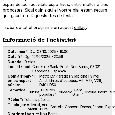
espais de joc i activitats esportives, entre moltes altres
propostes. Sigui quin sigui el vostre pla, estem segurs
que gaudireu d’aquests dies de festa.
Trobareu tot el programa en aquest
enllaç
.
Informació de l'activitat
Data inici *
Dv., 03/10/2025 - 18:00
Data fi *
Dg., 12/10/2025 - 23:59
Durada
10 dies
Localització
Carrer de Santa Fe, 5, Nou Barris, 08031
Barcelona, Espanya
Com arribar-hi
Metro L5: Parades Vilapicina i Virrei
en transport
Amat. Línies d'autobús: H6, V27, V29,
públic
D40 i D50
Temàtica
Cultures
Gent
Cultura
Educació
Història
Intercultur
populars
Gran
Públic *
Tots els públics
Tipologia
Activitat
Aire
Castells
Concert
Dansa
Esport
Expos
infantil
lliure
Districte i barri *
Nou Barris