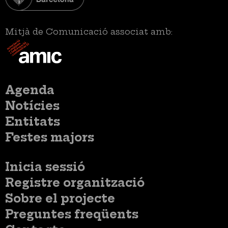
Mitjà de Comunicació associat amb:
Menú
Agenda
principal
Notícies
Entitats
Festes majors
Menú
Inicia sessió
del
Menú
Registre organització
compte
usuari
d'usuari
Menú
Sobre el projecte
no
Peu
loggat
Preguntes freqüents