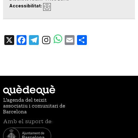
Accessibilitat
X
Facebook
Telegram
Email
Share
L’agenda del teixit
associatiu i comunitari de
Barcelona
Amb el suport de: