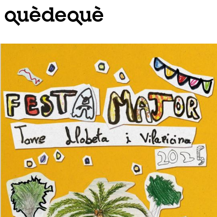
Vés
al
contingut