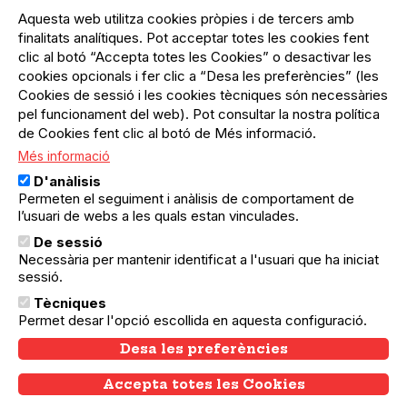
Menú
Inicia sessió
del
Aquesta web utilitza cookies pròpies i de tercers amb
Menú
Registre organització
compte
finalitats analítiques. Pot acceptar totes les cookies fent
usuari
d'usuari
Menú
Sobre el projecte
clic al botó “Accepta totes les Cookies” o desactivar les
no
Peu
cookies opcionals i fer clic a “Desa les preferències” (les
loggat
Preguntes freqüents
Cookies de sessió i les cookies tècniques són necessàries
Contacte
pel funcionament del web). Pot consultar la nostra política
de Cookies fent clic al botó de Més informació.
Més informació
Menú
Política de privacitat
D'anàlisis
Legal
Avís legal
Permeten el seguiment i anàlisis de comportament de
Política de cookies
l’usuari de webs a les quals estan vinculades.
De sessió
El Quèdequè no es fa responsable de les activitats
Necessària per mantenir identificat a l'usuari que ha iniciat
programades; en són responsables els col·lectius
organitzadors.
sessió.
Tècniques
© Quedequè, 2025
Permet desar l'opció escollida en aquesta configuració.
Desa les preferències
Accepta totes les Cookies
Withdraw consent