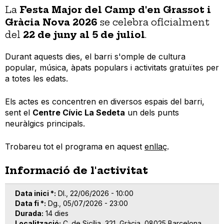
La
Festa Major del Camp d'en Grassot i
Gràcia Nova 2026
se celebra oficialment
del
22 de juny al 5 de juliol
.
Durant aquests dies, el barri s'omple de cultura
popular, música, àpats populars i activitats gratuïtes per
a totes les edats.
Els actes es concentren en diversos espais del barri,
sent el
Centre Cívic La Sedeta
un dels punts
neuràlgics principals.
Trobareu tot el programa en aquest
enllaç
.
Informació de l'activitat
Data inici *
Dl., 22/06/2026 - 10:00
Data fi *
Dg., 05/07/2026 - 23:00
Durada
14 dies
Localització
C. de Sicília, 321, Gràcia, 08025 Barcelona,