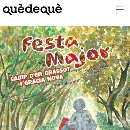
Vés
al
contingut