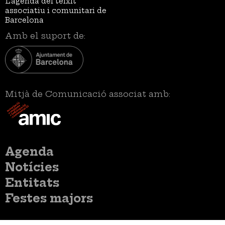
L’agenda del teixit
associatiu i comunitari de
Barcelona
Amb el suport de:
Mitjà de Comunicació associat amb:
Menú
Agenda
principal
Notícies
Entitats
Festes majors