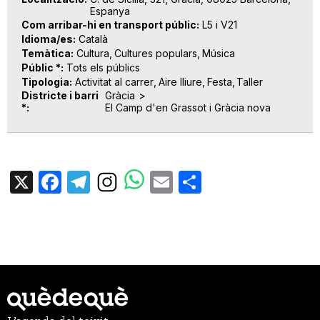
Espanya
Com arribar-hi en transport públic
L5 i V21
Idioma/es
Català
Temàtica
Cultura
Cultures populars
Música
Públic *
Tots els públics
Tipologia
Activitat al carrer
Aire lliure
Festa
Taller
Districte i barri
Gràcia
*
El Camp d'en Grassot i Gràcia nova
X
Facebook
Telegram
Email
Share