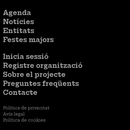
Menú
Agenda
principal
Notícies
Entitats
Festes majors
Menú
Inicia sessió
del
Menú
Registre organització
compte
usuari
d'usuari
Menú
Sobre el projecte
no
Peu
loggat
Preguntes freqüents
Contacte
Menú
Política de privacitat
Legal
Avís legal
Política de cookies