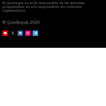
El Quèdequè no es fa responsable de les activitats
programades; en són responsables els col·lectius
organitzadors.
© Quedequè, 2025