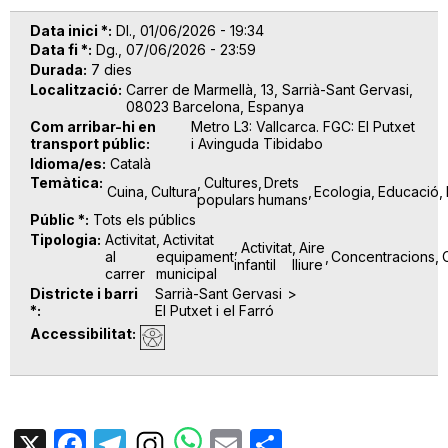
Data inici *
Dl., 01/06/2026 - 19:34
Data fi *
Dg., 07/06/2026 - 23:59
Durada
7 dies
Localització
Carrer de Marmellà, 13, Sarrià-Sant Gervasi,
08023 Barcelona, Espanya
Com arribar-hi en
Metro L3: Vallcarca. FGC: El Putxet
transport públic
i Avinguda Tibidabo
Idioma/es
Català
Temàtica
Cultures
Drets
Cuina
Cultura
Ecologia
Educació
populars
humans
Públic *
Tots els públics
Tipologia
Activitat
Activitat
Activitat
Aire
al
equipament
Concentracions
infantil
lliure
carrer
municipal
Districte i barri
Sarrià-Sant Gervasi
*
El Putxet i el Farró
Accessibilitat
X
Facebook
Telegram
Email
Share