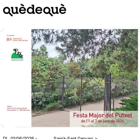
Vés
al
contingut
Dl., 01/06/2026 -
Sarrià-Sant Gervasi