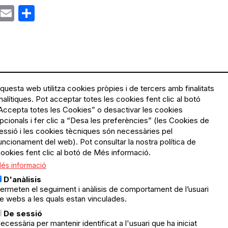
ok
gram
Email
Share
questa web utilitza cookies pròpies i de tercers amb finalitats
nalítiques. Pot acceptar totes les cookies fent clic al botó
Accepta totes les Cookies” o desactivar les cookies
Menú
Política de privacitat
pcionals i fer clic a “Desa les preferències” (les Cookies de
Legal
Avís legal
essió i les cookies tècniques són necessàries pel
Política de cookies
uncionament del web). Pot consultar la nostra política de
ookies fent clic al botó de Més informació.
El Quèdequè no es fa
és informació
responsable de les activitats
programades; en són
D'anàlisis
responsables els col·lectius
ermeten el seguiment i anàlisis de comportament de l’usuari
organitzadors.
e webs a les quals estan vinculades.
ació
De sessió
© Quedequè, 2025
ecessària per mantenir identificat a l'usuari que ha iniciat