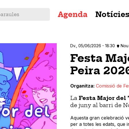
Navegació
Agenda
Notície
principal
Dv., 05/06/2026 - 18:30
Nou 
Festa Majo
Peira 202
Organitza
Comissió de Fes
La
Festa Major del 
de juny al barri de N
Aquesta gran celebració ve
per a totes les edats, que 