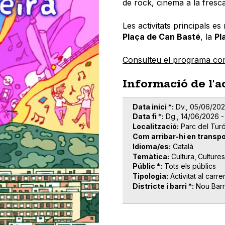
de rock, cinema a la fresca
Les activitats principals e
Plaça de Can Basté
, la
Pl
Consulteu el programa co
Informació de l'a
Data inici *
Dv., 05/06/202
Data fi *
Dg., 14/06/2026 -
Localització
Parc del Turó
Com arribar-hi en transpo
Idioma/es
Català
Temàtica
Cultura
Culture
Públic *
Tots els públics
Tipologia
Activitat al carre
Districte i barri *
Nou Barr