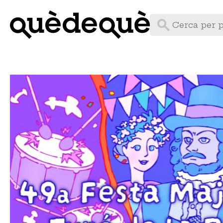
Vés
al
contingut