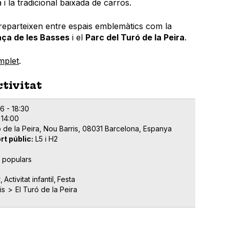
 i la tradicional baixada de carros.
s reparteixen entre espais emblemàtics com la
aça de les Basses
i el
Parc del Turó de la Peira
.
mplet
.
ctivitat
6 - 18:30
 14:00
 de la Peira, Nou Barris, 08031 Barcelona, Espanya
rt públic
L5 i H2
s populars
r
Activitat infantil
Festa
is
El Turó de la Peira