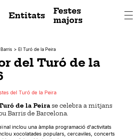
Festes
s
Entitats
majors
Barris
El Turó de la Peira
r del Turó de la
6
tes del Turó de la Peira
Turó de la Peira
se celebra a mitjans
ou Barris de Barcelona.
ïnal inclou una àmplia programació d'activitats
inclou xocolatades populars, cercaviles, concerts