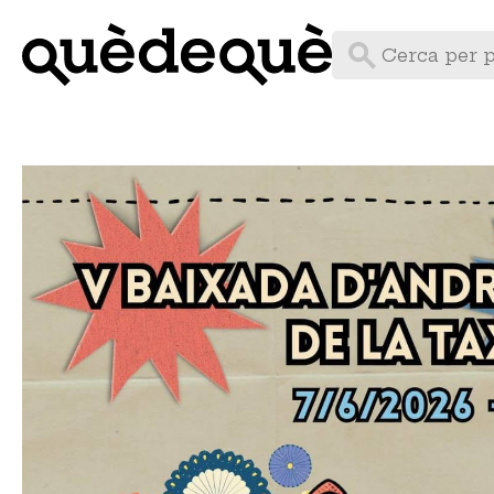
Vés
al
contingut