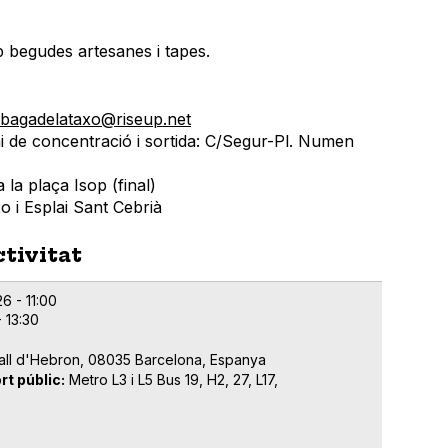
 begudes artesanes i tapes.
bagadelataxo@riseup.net
ai de concentració i sortida: C/Segur-Pl. Numen
 la plaça Isop (final)
o i Esplai Sant Cebrià
ctivitat
6 - 11:00
 13:30
Vall d'Hebron, 08035 Barcelona, Espanya
rt públic
Metro L3 i L5 Bus 19, H2, 27, L17,