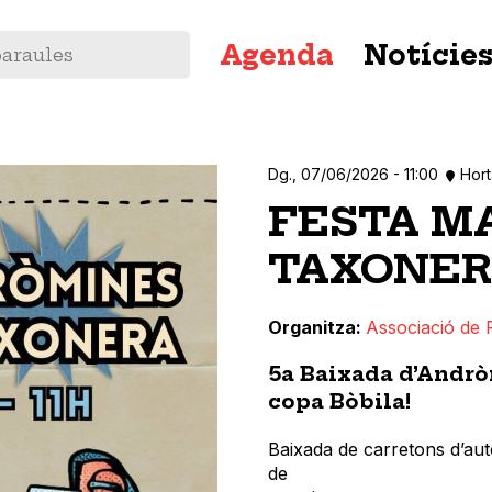
Navegació
Agenda
Notície
principal
Dg., 07/06/2026 - 11:00
Hor
FESTA M
TAXONER
Organitza
Associació de 
5a Baixada d’Andrò
copa Bòbila!
Baixada de carretons d’aut
de