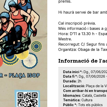
premis.
Hi haurà servei de bar amb
Cal inscripció prèvia.
Més informació i bases a
o
Hora: D’11 a 13.30 h - Esp
Mestre.
Recorregut: C/ Segur fins a
Organitza: Obaga de la Tax
Informació de l'a
Data inici *
Dg., 07/06/202
Data fi *
Dg., 07/06/2026 -
Durada
2h
Localització
Plaça de la 
Com arribar-hi en transpo
Idioma/es
Català
Castellà
Temàtica
Cultura
Públic *
Tots els públics