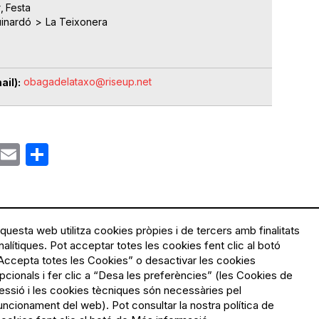
r
Festa
uinardó
La Teixonera
obagadelataxo@riseup.net
ail)
ok
gram
Email
Share
questa web utilitza cookies pròpies i de tercers amb finalitats
nalítiques. Pot acceptar totes les cookies fent clic al botó
Accepta totes les Cookies” o desactivar les cookies
Menú
Política de privacitat
pcionals i fer clic a “Desa les preferències” (les Cookies de
Legal
Avís legal
essió i les cookies tècniques són necessàries pel
Política de cookies
uncionament del web). Pot consultar la nostra política de