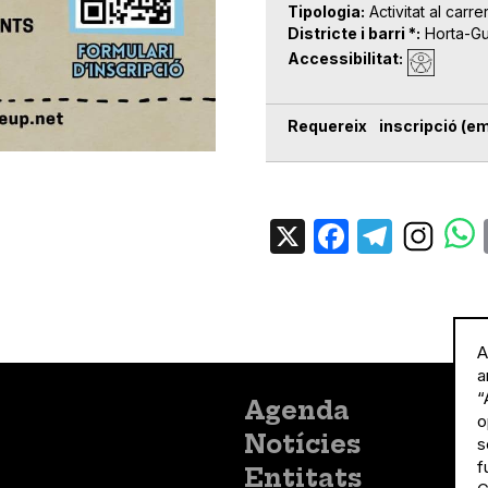
Tipologia
Activitat al carre
Districte i barri *
Horta-G
Accessibilitat
Requereix inscripció (em
X
Facebo
Tele
A
a
“
Menú
Agenda
o
principal
Notícies
s
f
Entitats