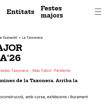
Festes
s
Entitats
majors
ta-Guinardó
La Teixonera
AJOR
A'26
Festes Taxonera - Mas Falcó- Penitents
mines de la Taxonera. Arriba la
oconstrucció, amb cursa, exhibicions i lliurament