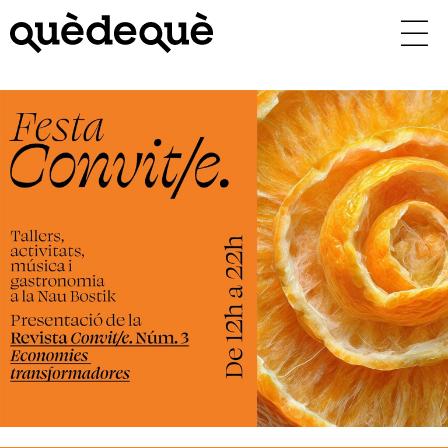
Vés
al
contingut