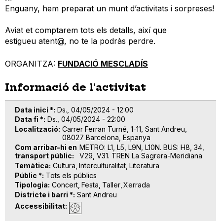
Enguany, hem preparat un munt d’activitats i sorpreses!
Aviat et comptarem tots els detalls, així que
estigueu atent@, no te la podràs perdre.
ORGANITZA:
FUNDACIÓ MESCLADÍS
Informació de l'activitat
Data inici *
Ds., 04/05/2024 - 12:00
Data fi *
Ds., 04/05/2024 - 22:00
Localització
Carrer Ferran Turné, 1-11, Sant Andreu,
08027 Barcelona, Espanya
Com arribar-hi en
METRO: L1, L5, L9N, L10N. BUS: H8, 34,
transport públic
V29, V31. TREN La Sagrera-Meridiana
Temàtica
Cultura
Interculturalitat
Literatura
Públic *
Tots els públics
Tipologia
Concert
Festa
Taller
Xerrada
Districte i barri *
Sant Andreu
Accessibilitat