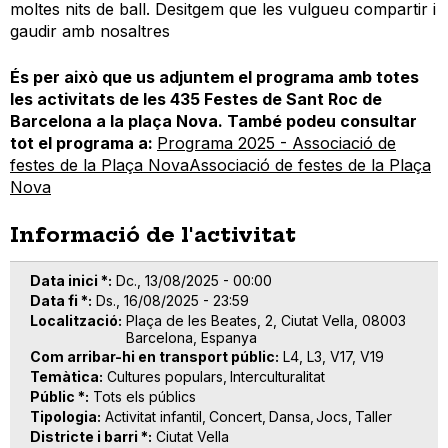
moltes nits de ball. Desitgem que les vulgueu compartir i
gaudir amb nosaltres
És per això que us adjuntem el programa amb totes
les activitats de
les 435
Festes de Sant Roc de
Barcelona a la plaça Nova. També podeu consultar
tot el programa a:
Programa 2025 - Associació de
festes de la Plaça NovaAssociació de festes de la Plaça
Nova
Informació de l'activitat
Data inici *
Dc., 13/08/2025 - 00:00
Data fi *
Ds., 16/08/2025 - 23:59
Localització
Plaça de les Beates, 2, Ciutat Vella, 08003
Barcelona, Espanya
Com arribar-hi en transport públic
L4, L3, V17, V19
Temàtica
Cultures populars
Interculturalitat
Públic *
Tots els públics
Tipologia
Activitat infantil
Concert
Dansa
Jocs
Taller
Districte i barri *
Ciutat Vella