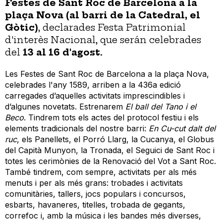
Festes de Sant Roc de Barcelona a la
plaça Nova (al barri de la Catedral, el
Gòtic)
, declarades Festa Patrimonial
d'interès Nacional, que serán celebrades
del
13 al 16 d'agost.
Les Festes de Sant Roc de Barcelona a la plaça Nova,
celebrades l'any 1589, a
rriben a la 436a edició
carregades d’aquelles activitats imprescindibles i
d’algunes novetats.
Estrenarem
El ball del Tano i el
Beco
. Tindrem tots els actes del protocol festiu i els
elements tradicionals del nostre barri:
En Cu-cut dalt del
ruc
, els Panellets, el Porró Llarg, la Cucanya, el Globus
del Capità Munyon, la Tronada, el Seguici de Sant Roc i
totes les cerimònies de la Renovació del Vot a Sant Roc.
També tindrem, com sempre, activitats per als més
menuts i per als més grans: trobades i activitats
comunitàries, tallers, jocs populars i concursos,
esbarts, havaneres, titelles, trobada de gegants,
correfoc i, amb la música i les bandes més diverses,