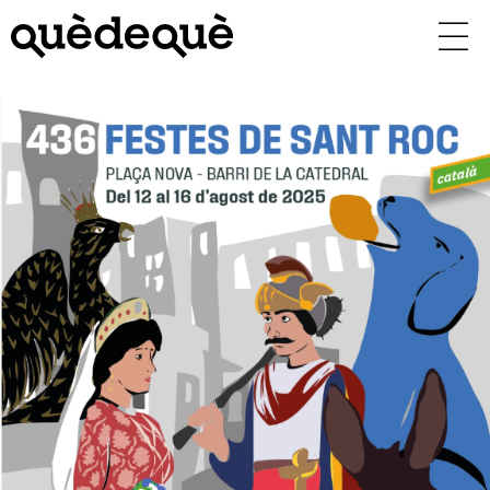
Vés
al
contingut