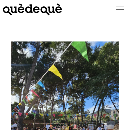
Vés
al
contingut