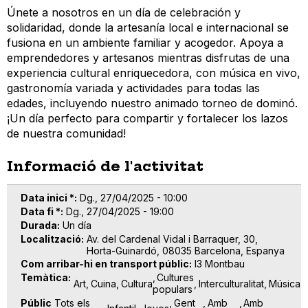
Únete a nosotros en un día de celebración y
solidaridad, donde la artesanía local e internacional se
fusiona en un ambiente familiar y acogedor. Apoya a
emprendedores y artesanos mientras disfrutas de una
experiencia cultural enriquecedora, con música en vivo,
gastronomía variada y actividades para todas las
edades, incluyendo nuestro animado torneo de dominó.
¡Un día perfecto para compartir y fortalecer los lazos
de nuestra comunidad!
Informació de l'activitat
Data inici *
Dg., 27/04/2025 - 10:00
Data fi *
Dg., 27/04/2025 - 19:00
Durada
Un día
Localització
Av. del Cardenal Vidal i Barraquer, 30,
Horta-Guinardó, 08035 Barcelona, Espanya
Com arribar-hi en transport públic
l3 Montbau
Temàtica
Cultures
Art
Cuina
Cultura
Interculturalitat
Música
populars
Públic
Tots els
Gent
Amb
Amb