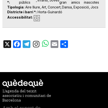
Infantil
Joves
*
públics
gran
amics
mascotes
Tipologia
Aire lliure
Art
Concert
Dansa
Exposició
Jocs
Districte i barri *
Horta-Guinardó
Accessibilitat
X
Facebook
Telegram
Email
Share
L’agenda del teixit
associatiu i comunitari de
Barcelona
Amb el suport de: