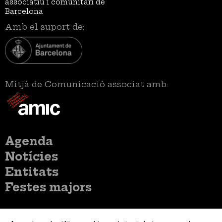
associatiu i comunitari de
Barcelona
Amb el suport de:
Mitjà de Comunicació associat amb:
Menú
Agenda
principal
Notícies
Entitats
Festes majors
Menú
Inicia sessió