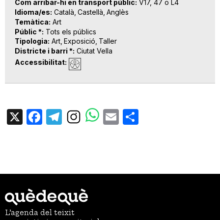
Com arribar-hi en transport públic
V17, 47 o L4
Idioma/es
Català
Castellà
Anglès
Temàtica
Art
Públic *
Tots els públics
Tipologia
Art
Exposició
Taller
Districte i barri *
Ciutat Vella
Accessibilitat
X
Facebook
Telegram
Email
Share
L’agenda del teixit