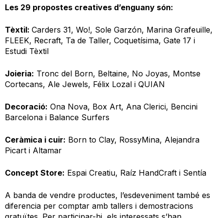
Les 29 propostes creatives d’enguany són:
Tèxtil:
Carders 31, Wo!, Sole Garzón, Marina Grafeuille,
FLEEK, Recraft, Ta de Taller, Coquetísima, Gate 17 i
Estudi Tèxtil
Joieria:
Tronc del Born, Beltaine, No Joyas, Montse
Cortecans, Ale Jewels, Félix Lozal i QUIAN
Decoració:
Ona Nova, Box Art, Ana Clerici, Bencini
Barcelona i Balance Surfers
Ceràmica i cuir:
Born to Clay, RossyMina, Alejandra
Picart i Altamar
Concept Store:
Espai Creatiu, Raíz HandCraft i Sentía
A banda de vendre productes, l’esdeveniment també es
diferencia per comptar amb tallers i demostracions
gratuïtes. Per participar-hi, els interessats s’han