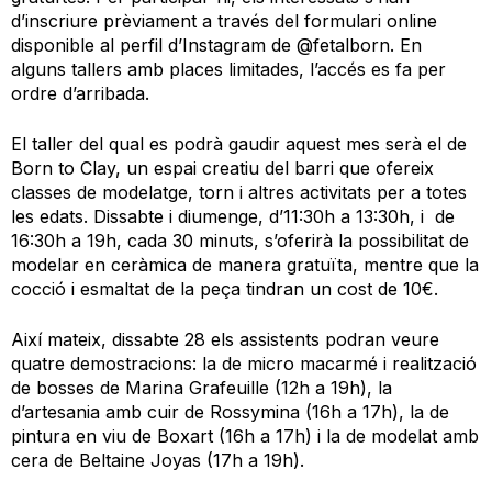
d’inscriure prèviament a través del formulari online
disponible al perfil d’Instagram de @fetalborn. En
alguns tallers amb places limitades, l’accés es fa per
ordre d’arribada.
El taller del qual es podrà gaudir aquest mes serà el de
Born to Clay, un espai creatiu del barri que ofereix
classes de modelatge, torn i altres activitats per a totes
les edats. Dissabte i diumenge, d’11:30h a 13:30h, i de
16:30h a 19h, cada 30 minuts, s’oferirà la possibilitat de
modelar en ceràmica de manera gratuïta, mentre que la
cocció i esmaltat de la peça tindran un cost de 10€.
Així mateix, dissabte 28 els assistents podran veure
quatre demostracions: la de micro macarmé i realització
de bosses de Marina Grafeuille (12h a 19h), la
d’artesania amb cuir de Rossymina (16h a 17h), la de
pintura en viu de Boxart (16h a 17h) i la de modelat amb
cera de Beltaine Joyas (17h a 19h).