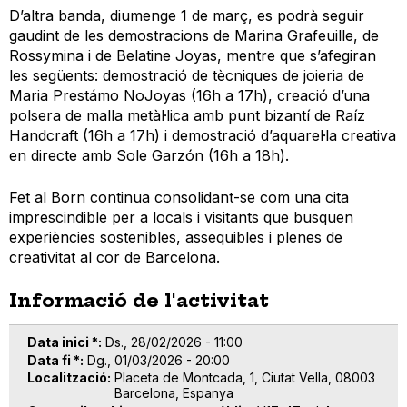
D’altra banda, diumenge 1 de març, es podrà seguir
gaudint de les demostracions de Marina Grafeuille, de
Rossymina i de Belatine Joyas, mentre que s’afegiran
les següents: demostració de tècniques de joieria de
Maria Prestámo NoJoyas (16h a 17h), creació d’una
polsera de malla metàl·lica amb punt bizantí de Raíz
Handcraft (16h a 17h) i demostració d’aquarel·la creativa
en directe amb Sole Garzón (16h a 18h).
Fet al Born continua consolidant-se com una cita
imprescindible per a locals i visitants que busquen
experiències sostenibles, assequibles i plenes de
creativitat al cor de Barcelona.
Informació de l'activitat
Data inici *
Ds., 28/02/2026 - 11:00
Data fi *
Dg., 01/03/2026 - 20:00
Localització
Placeta de Montcada, 1, Ciutat Vella, 08003
Barcelona, Espanya