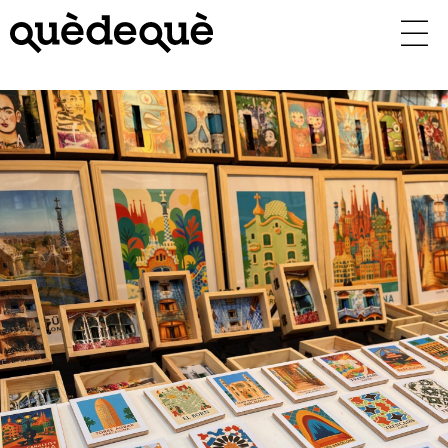
Vés
al
contingut