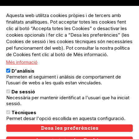
Menú
Inicia sessió
del
Aquesta web utilitza cookies pròpies i de tercers amb
Menú
Registre organització
compte
finalitats analítiques. Pot acceptar totes les cookies fent
usuari
d'usuari
clic al botó “Accepta totes les Cookies” o desactivar les
Menú
Sobre el projecte
no
Peu
cookies opcionals i fer clic a “Desa les preferències” (les
loggat
Preguntes freqüents
Cookies de sessió i les cookies tècniques són necessàries
Contacte
pel funcionament del web). Pot consultar la nostra política
de Cookies fent clic al botó de Més informació.
Més informació
Menú
Política de privacitat
D'anàlisis
Legal
Avís legal
Permeten el seguiment i anàlisis de comportament de
Política de cookies
l’usuari de webs a les quals estan vinculades.
De sessió
El Quèdequè no es fa responsable de les activitats
Necessària per mantenir identificat a l'usuari que ha iniciat
programades; en són responsables els col·lectius
sessió.
organitzadors.
Tècniques
© Quedequè, 2025
Permet desar l'opció escollida en aquesta configuració.
Desa les preferències