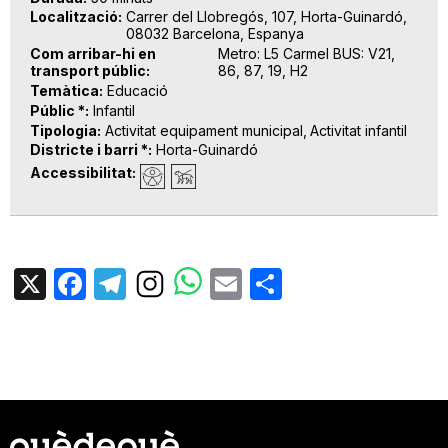
Localització
Carrer del Llobregós, 107, Horta-Guinardó,
08032 Barcelona, Espanya
Com arribar-hi en
Metro: L5 Carmel BUS: V21,
transport públic
86, 87, 19, H2
Temàtica
Educació
Públic *
Infantil
Tipologia
Activitat equipament municipal
Activitat infantil
Districte i barri *
Horta-Guinardó
Accessibilitat
X
Facebook
Telegram
Email
Share