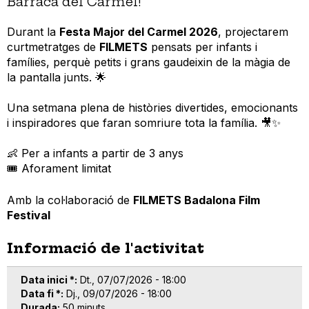
Barraca del Carmel!
Durant la
Festa Major del Carmel 2026
, projectarem
curtmetratges de
FILMETS
pensats per infants i
famílies, perquè petits i grans gaudeixin de la màgia de
la pantalla junts. 🌟
Una setmana plena de històries divertides, emocionants
i inspiradores que faran somriure tota la família. 🎥✨
👶 Per a infants a partir de 3 anys
🎟 Aforament limitat
Amb la col·laboració de
FILMETS Badalona Film
Festival
Informació de l'activitat
Data inici *
Dt., 07/07/2026 - 18:00
Data fi *
Dj., 09/07/2026 - 18:00
Durada
50 minuts