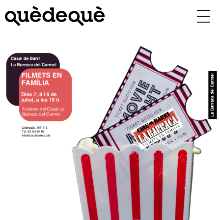
Vés
al
contingut