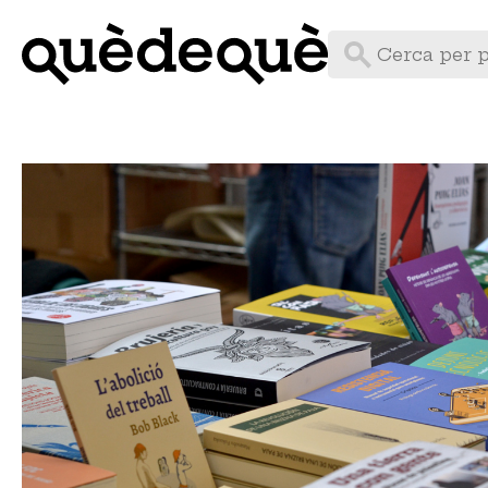
Vés
al
contingut