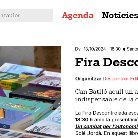
Navegació
Agenda
Notície
principal
Dv., 18/10/2024 - 18:30
Sants
Fira Desc
Organitza
Descontrol Edit
Can Batlló acull un 
indispensable de la 
La Fira Descontrolada esc
18:30 h
amb la presentació
Un combat per l’autonomi
Solé Jordà. En aquest llib