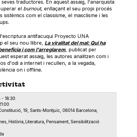
s seves traductores. En aquest assaig, l'anarquista
superar el
burnout
, enllaçant el seu propi procés
 sistèmics com el classisme, el masclisme i les
ups.
iu d'escriptura antifacuqui Proyecto UNA
 el seu nou llibre,
La viralitat del mal: Qui ha
 beneficia i com l'arreglarem
, publicat per
uest esperat assaig, les autores analitzen com i
s d'odi a internet i recullen, a la vegada,
lència on i offline.
ctivitat
 - 18:30
21:00
Constitució, 19, Sants-Montjuïc, 08014 Barcelona,
mes
Història
Literatura
Pensament
Sensibilització
da