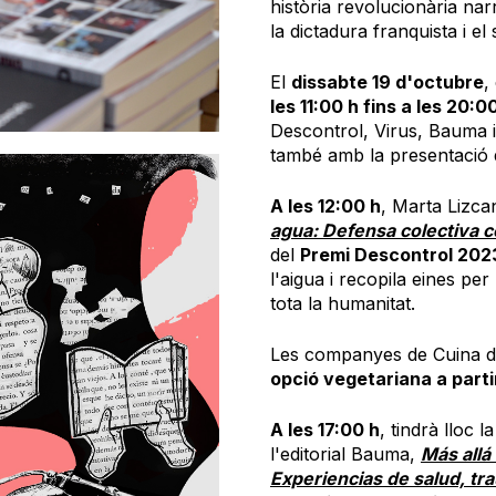
història revolucionària nar
la dictadura franquista i el 
El
dissabte 19 d'octubre
,
les 11:00 h fins a les 20:0
Descontrol, Virus, Bauma i
també amb la presentació de
A les 12:00 h
, Marta Lizca
agua: Defensa colectiva co
del
Premi Descontrol 202
l'aigua i recopila eines pe
tota la humanitat.
Les companyes de Cuina de
opció vegetariana a partir
A les 17:00 h
, tindrà lloc 
l'editorial Bauma,
Más allá
Experiencias de salud, tr