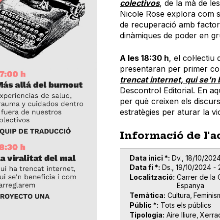
colectivos
, de la mà de le
Nicole Rose explora com 
de recuperació amb factors
dinàmiques de poder en gr
A les 18:30 h
, el col·lect
presentaran per primer cop
trencat internet, qui se'n
Descontrol Editorial. En aq
per què creixen els discurso
estratègies per aturar la vio
Informació de l'a
Data inici *
Dv., 18/10/2024
Data fi *
Ds., 19/10/2024 - 
Localització
Carrer de la 
Espanya
Temàtica
Cultura
Feminis
Públic *
Tots els públics
Tipologia
Aire lliure
Xerra