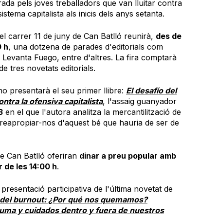
rada pels joves treballadors que van lluitar contra
sistema capitalista als inicis dels anys setanta.
 el carrer 11 de juny de Can Batlló reunirà,
des de
0 h
, una dotzena de parades d'editorials com
 Levanta Fuego, entre d'altres. La fira comptarà
 tres novetats editorials.
no presentarà el seu primer llibre:
El desafío del
ntra la ofensiva capitalista
, l'assaig guanyador
3
en el que l'autora analitza la mercantilització de
r reapropiar-nos d'aquest bé que hauria de ser de
 Can Batlló oferiran
dinar a preu popular amb
 de les 14:00 h
.
la presentació participativa de l'última novetat de
 del burnout: ¿Por qué nos quemamos?
auma y cuidados dentro y fuera de nuestros