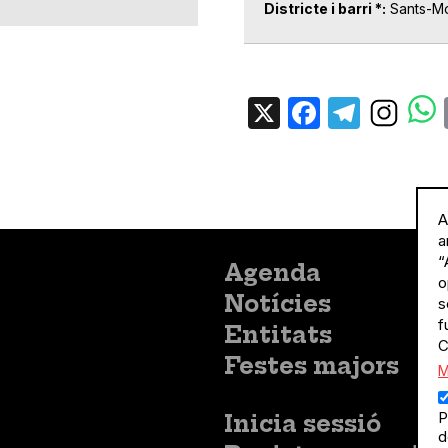
Districte i barri *
Sants-Mo
X
Facebo
Tele
A
a
“
Menú
Agenda
o
principal
Notícies
s
f
Entitats
C
Festes majors
M
P
Menú
Inicia sessió
d
del