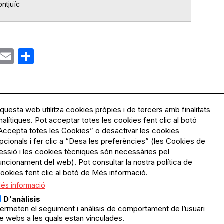
ntjuïc
ok
gram
Email
Share
questa web utilitza cookies pròpies i de tercers amb finalitats
nalítiques. Pot acceptar totes les cookies fent clic al botó
Accepta totes les Cookies” o desactivar les cookies
Menú
Política de privacitat
pcionals i fer clic a “Desa les preferències” (les Cookies de
Legal
Avís legal
essió i les cookies tècniques són necessàries pel
Política de cookies
uncionament del web). Pot consultar la nostra política de
ookies fent clic al botó de Més informació.
El Quèdequè no es fa
és informació
responsable de les activitats
programades; en són
D'anàlisis
responsables els col·lectius
ermeten el seguiment i anàlisis de comportament de l’usuari
organitzadors.
e webs a les quals estan vinculades.