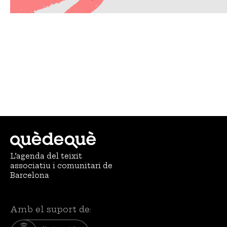
L’agenda del teixit
associatiu i comunitari de
Barcelona
Amb el suport de: