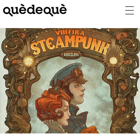
Vés
al
contingut