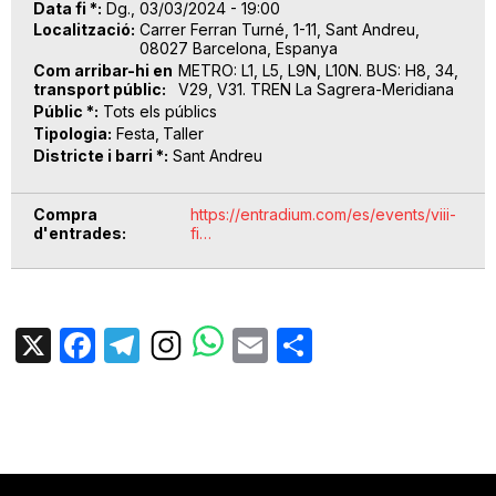
Data fi *
Dg., 03/03/2024 - 19:00
Localització
Carrer Ferran Turné, 1-11, Sant Andreu,
08027 Barcelona, Espanya
Com arribar-hi en
METRO: L1, L5, L9N, L10N. BUS: H8, 34,
transport públic
V29, V31. TREN La Sagrera-Meridiana
Públic *
Tots els públics
Tipologia
Festa
Taller
Districte i barri *
Sant Andreu
Compra
https://entradium.com/es/events/viii-
d'entrades
fi…
X
Facebook
Telegram
Email
Share