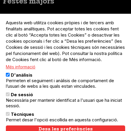
Festes majors
Menú
Inicia sessió
del
Aquesta web utilitza cookies pròpies i de tercers amb
Menú
Registre organització
compte
finalitats analítiques. Pot acceptar totes les cookies fent
usuari
d'usuari
Menú
Sobre el projecte
clic al botó “Accepta totes les Cookies” o desactivar les
no
Peu
cookies opcionals i fer clic a “Desa les preferències” (les
loggat
Preguntes freqüents
Cookies de sessió i les cookies tècniques són necessàries
Contacte
pel funcionament del web). Pot consultar la nostra política
de Cookies fent clic al botó de Més informació.
Més informació
Menú
Política de privacitat
D'anàlisis
Legal
Avís legal
Permeten el seguiment i anàlisis de comportament de
Política de cookies
l’usuari de webs a les quals estan vinculades.
De sessió
El Quèdequè no es fa responsable de les activitats
Necessària per mantenir identificat a l'usuari que ha iniciat
programades; en són responsables els col·lectius
organitzadors.
sessió.
Tècniques
© Quedequè, 2025
Permet desar l'opció escollida en aquesta configuració.
Desa les preferències