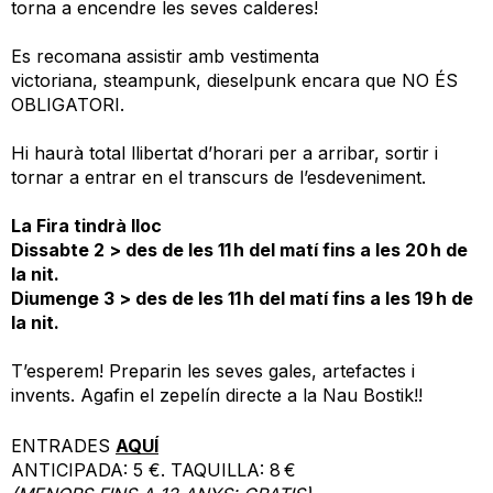
torna a encendre les seves calderes!
Es recomana assistir amb vestimenta
victoriana, steampunk, dieselpunk encara que NO ÉS
OBLIGATORI.
Hi haurà total llibertat d’horari per a arribar, sortir i
tornar a entrar en el transcurs de l’esdeveniment.
La Fira tindrà lloc
Dissabte 2 > des de les 11 h del matí fins a les 20 h de
la nit.
Diumenge 3 > des de les 11 h del matí fins a les 19 h de
la nit.
T’esperem! Preparin les seves gales, artefactes i
invents. Agafin el zepelín directe a la Nau Bostik!!
ENTRADES
AQUÍ
ANTICIPADA: 5 €. TAQUILLA: 8 €