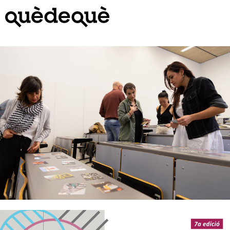
Vés
al
contingut