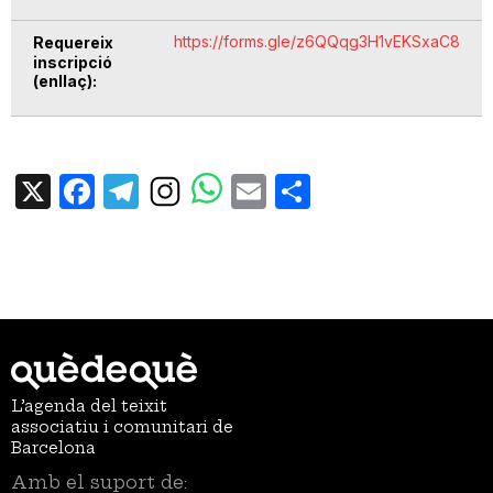
https://forms.gle/z6QQqg3H1vEKSxaC8
Requereix
inscripció
(enllaç)
X
Facebook
Telegram
Email
Share
L’agenda del teixit
associatiu i comunitari de
Barcelona
Amb el suport de: