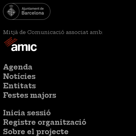
Mitjà de Comunicació associat amb:
Menú
Agenda
principal
Notícies
Entitats
Festes majors
Menú
Inicia sessió
del
Menú
Registre organització
compte
usuari
d'usuari
Menú
Sobre el projecte
no