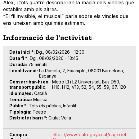
Àlex, i tots quatre descobriran la màgia dels vincles que
establim amb els altres.
“El fil invisible, el musical” parla sobre els vincles que
ens uneixen amb qui més estimem.
Informació de l'activitat
Data inici *
Dg., 08/02/2026 - 12:30
Data fi *
Dg., 08/02/2026 - 13:45
Durada
75 minuts
Localització
La Rambla, 2, Eixample, 08001 Barcelona,
Espanya
Com arribar-hi en
Metro L1 i L2 Universitat, Bus D50,
transport públic
H16, H12, V13, 52, 54, 55, 59, 67, 120
Idioma/es
Català
Temàtica
Música
Públic *
Tots els públics
Infantil
Tipologia
Teatre
Districte i barri *
Ciutat Vella
Compra
https://www.teatregoya.cat/ca/ex/el-