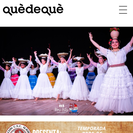
Vés
al
contingut