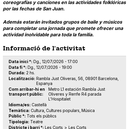
coreografías y canciones en las actividades folklóricas
por las fechas de San Juan.
Además estarán invitados grupos de baile y músicos
para completar una jornada que promete ofrecer una
actividad inolvidable para toda la familia.
Informació de l'activitat
Data inici *
Dg., 12/07/2026 - 17:00
Data fi *
Dg., 12/07/2026 - 19:00
Durada
2 hs.
Localització
Rambla Just Oliveras, 56, 08901 Barcelona,
Espanya
Com arribar-hi en
Metro L1 estación Rambla Just
transport públic
Oliveres y Renfe R4 parada
L'Hospitalet
Idioma/es
Castellà
Temàtica
Cultura
Cultures populars
Música
Públic *
Tots els públics
Tipologia
Teatre
Districte i barri *
Les Corts
Les Corts