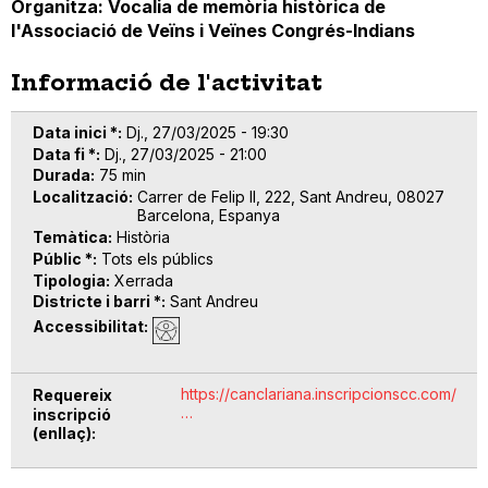
Organitza: Vocalia de memòria històrica de
l'Associació de Veïns i Veïnes Congrés-Indians
Informació de l'activitat
Data inici *
Dj., 27/03/2025 - 19:30
Data fi *
Dj., 27/03/2025 - 21:00
Durada
75 min
Localització
Carrer de Felip II, 222, Sant Andreu, 08027
Barcelona, Espanya
Temàtica
Història
Públic *
Tots els públics
Tipologia
Xerrada
Districte i barri *
Sant Andreu
Accessibilitat
https://canclariana.inscripcionscc.com/
Requereix
…
inscripció
(enllaç)