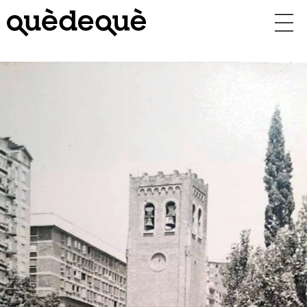
Vés
al
contingut